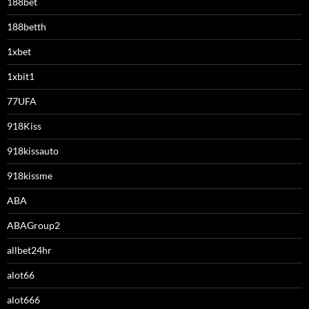
188bet
188betth
1xbet
1xbit1
77UFA
918Kiss
918kissauto
918kissme
ABA
ABAGroup2
allbet24hr
alot66
alot666