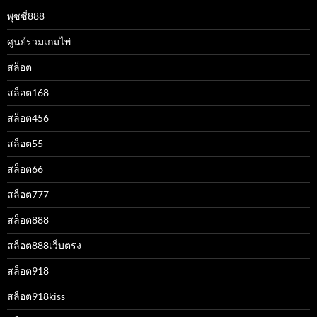
พุซซี่888
ศูนย์รวมเกมไพ่
สล็อต
สล็อต168
สล็อต456
สล็อต55
สล็อต66
สล็อต777
สล็อต888
สล็อต888เว็บตรง
สล็อต918
สล็อต918kiss