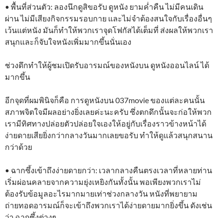
• พื้นที่ส่วนตัว: ลองนึกดูสิขอรับ ดูหนัง ยามค่ำคืน ไม่มีคนเดิน
ผ่าน ไม่มีเสียงกิจกรรมรอบกาย และไม่จำต้องสนใจกับเรื่องอื่นๆ
เว้นแต่หนัง มันก็ทำให้พวกเราจุดโฟกัสได้เต็มที่ ส่งผลให้พวกเรา
สนุกและก็จับใจหนังเพิ่มมากขึ้นนั่นเอง
ช่วงดึกทำให้ผู้ชมเปิดรับอารมณ์ของหนังบน ดูหนังออนไลน์ ได้
มากขึ้น
อีกจุดที่ผมพินิจก็คือ การดูหนังบน 037movie ของแต่ละคนนั้น
สภาพจิตใจมีผลอย่างยิ่งเลยค่ะนะครับ ซึ่งตกดึกนั้นจะก่อให้พวก
เรามีทิศทางปล่อยตัวปล่อยใจเองให้อยู่กับเรื่องราวข้างหน้าได้
ง่ายดายเสียยิ่งกว่ากลางวันมากเลยขอรับ ทำให้ดูแล้วสนุกสนาน
กว่าด้วย
• ฉากซึ้งเข้าถึงง่ายดายกว่า: เวลากลางคืนตรงเวลาที่หลายท่าน
เริ่มผ่อนคลายจากความยุ่งเหยิงกันทั้งนั้น พอเพียงพวกเราไม่
ต้องรับข้อมูลอะไรมากมายเท่าช่วงกลางวัน หนังที่พยายาม
ถ่ายทอดอารมณ์ก็จะเข้าถึงพวกเราได้ง่ายดายมากยิ่งขึ้น ดังเช่น
ว่า ฉากซึ้งต่างๆ