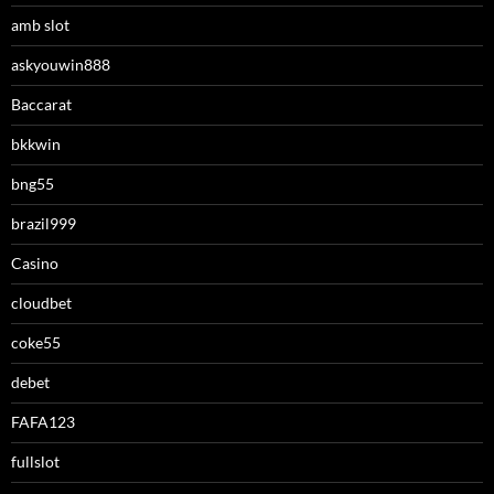
amb slot
askyouwin888
Baccarat
bkkwin
bng55
brazil999
Casino
cloudbet
coke55
debet
FAFA123
fullslot