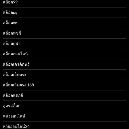
สล็อต99
สล็อตpg
สล็อตxo
สล็อตพุซซี่
สล็อตยูฟ่า
สล็อตออนไลน์
สล็อตเครดิตฟรี
สล็อตเว็บตรง
สล็อตเว็บตรง 168
สล็อตแตกดี
สูตรสล็อต
หนังออนไลน์
หวยออนไลน์24