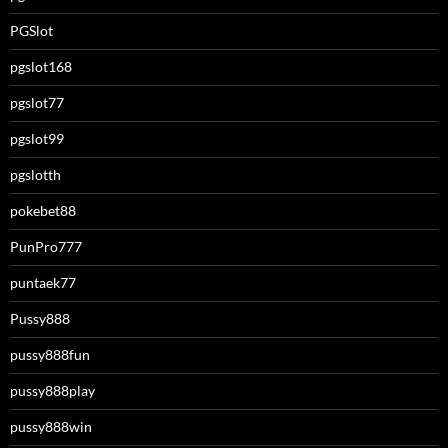
PGSlot
pgslot168
pgslot77
pgslot99
pgslotth
pokebet88
PunPro777
puntaek77
Pussy888
pussy888fun
pussy888play
pussy888win