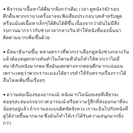
• พิจารณาเนื้อหาได้ดีมากยิ่งกว่าเดิม: เวลา ดูหนัง HD รอบ
ดึกดื่น พวกเราบางครั้งอาจจะฟังเสียงประกอบ บทสำหรับพูด
หรือแม้แต่เนื้อหาเล็กๆได้ดิบได้ดีขึ้น เนื่องจากว่ามันไม่มีสิ่ง
รบกวนมากราวกับช่วงเวลากลางวัน ทำให้หนังที่มองนั้นน่า
ติดตามมากเพิ่มขึ้นด้วย
• มีสมาธินานขึ้น: หลายคราวที่พวกเราเลือกดูหนังช่วงกลางวัน
แล้วต้องหยุดกลางคันทำไมก็ตามที มันก็ทำให้พวกเราไม่มี
สมาธิกับหนังมากพอ ซึ่งมันแตกต่างจากตอนดึกมากแน่นอน
เพราะเหตุว่าพวกเราจะมองได้ยาวๆทำให้รับทราบเรื่องราวได้
ลื่นไหลเพิ่มขึ้นเรื่อยๆ
• ความต่อเนื่องของอารมณ์: หนังมากไม่น้อยเลยทีเดียวจะ
ค่อยๆสะสมบรรยากาศ อารมณ์ หรือความรู้สึกที่ส่งออกมาทีละ
น้อยๆอยู่แล้ว ถ้าเรามองแบบผิดขัดจังหวะ เราจะอินไปกับหนังที่
ดูได้ง่ายขึ้นมากมาย ซึ่งมันก็ทำให้เราได้รับความสนุกมากยิ่ง
กว่า