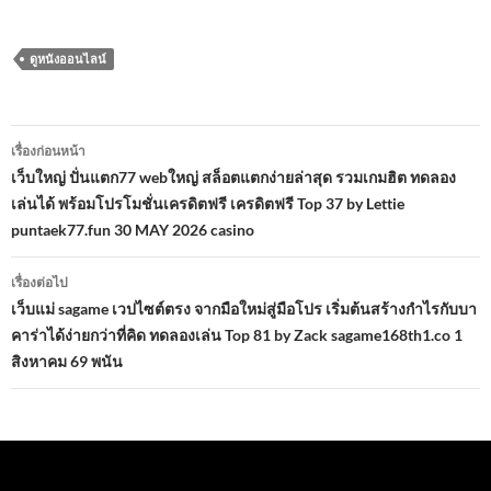
ดูหนังออนไลน์
เมนู
เรื่องก่อนหน้า
นำทาง
เว็บใหญ่ ปั่นแตก77 webใหญ่ สล็อตแตกง่ายล่าสุด รวมเกมฮิต ทดลอง
เล่นได้ พร้อมโปรโมชั่นเครดิตฟรี เครดิตฟรี Top 37 by Lettie
เรื่อง
puntaek77.fun 30 MAY 2026 casino
เรื่องต่อไป
เว็บแม่ sagame เวปไซต์ตรง จากมือใหม่สู่มือโปร เริ่มต้นสร้างกำไรกับบา
คาร่าได้ง่ายกว่าที่คิด ทดลองเล่น Top 81 by Zack sagame168th1.co 1
สิงหาคม 69 พนัน