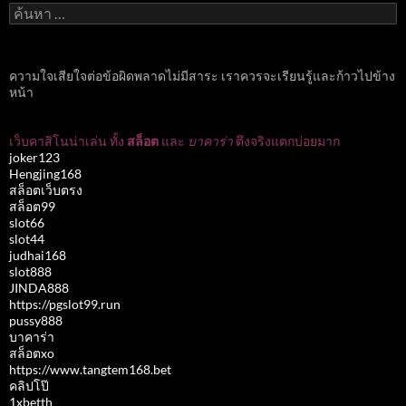
ค้นหา
สำหรับ:
ความใจเสียใจต่อข้อผิดพลาดไม่มีสาระ เราควรจะเรียนรู้และก้าวไปข้าง
หน้า
เว็บคาสิโนน่าเล่น ทั้ง
สล็อต
และ
บาคาร่า
ตึงจริงแตกบ่อยมาก
joker123
Hengjing168
สล็อตเว็บตรง
สล็อต99
slot66
slot44
judhai168
slot888
JINDA888
https://pgslot99.run
pussy888
บาคาร่า
สล็อตxo
https://www.tangtem168.bet
คลิปโป๊
1xbetth