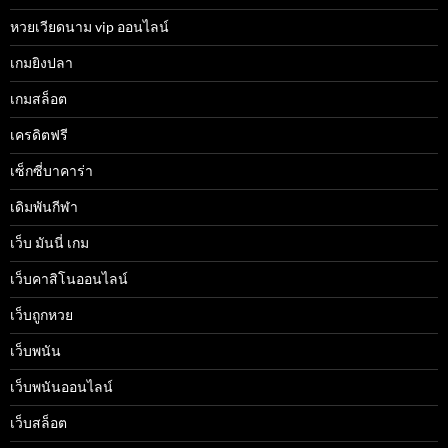
หวยเวียดนาม vip ออนไลน์
เกมยิงปลา
เกมสล็อต
เครดิตฟรี
เซ็กซี่บาคาร่า
เดิมพันกีฬา
เว็บ มันนี่ เกม
เว็บคาสิโนออนไลน์
เว็บถูกหวย
เว็บพนัน
เว็บพนันออนไลน์
เว็บสล็อต