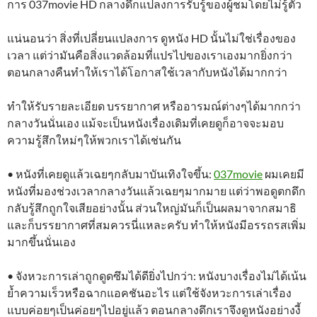
การ 037movie HD กลางดึกแปลงการรับรู้ของผู้ชมโดยไม่รู้ตัว
แน่นอนว่า สิ่งที่เปลี่ยนแปลงการ ดูหนัง HD นั้นไม่ใช่เรื่องของ
เวลา แต่ว่ามันคือสิ่งแวดล้อมที่แปรไปของเราเองมากยิ่งกว่า
ตอนกลางคืนทำให้เราได้โอกาสใช้เวลากับหนังได้มากกว่า
ทำให้รับรายละเอียด บรรยากาศ หรืออารมณ์ต่างๆได้มากกว่า
กลางวันนั่นเอง แม้จะเป็นหนังเรื่องเดิมที่เคยดูก็อาจจะมอบ
ความรู้สึกใหม่ๆให้พวกเราได้เช่นกัน
• หนังที่เคยดูแล้วเฉยๆกลับมาบันเทิงใจขึ้น:
037movie
ผมเคยมี
หนังที่มองช่วงเวลากลางวันแล้วเฉยๆมากมาย แต่ว่าพอดูตกดึก
กลับรู้สึกถูกใจเสียอย่างนั้น ส่วนใหญ่มันก็เป็นผลมาจากสมาธิ
และก็บรรยากาศที่สมควรนี่แหละครับ ทำให้หนังมีอรรถรสเพิ่ม
มากขึ้นนั่นเอง
• จังหวะการเล่าถูกดูดซึมได้ดียิ่งไปกว่า: หนังบางเรื่องไม่ได้เน้น
ย้ำความเร็วหรือฉากแอคชันอะไร แต่ใช้จังหวะการเล่าเรื่อง
แบบค่อยๆเป็นค่อยๆไปอยู่แล้ว ตอนกลางดึกเราจึงดูหนังอย่างงี้