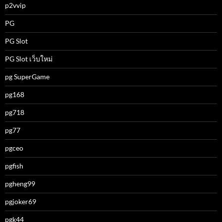
p2vvip
PG
PG Slot
PG Slot เว็บใหม่
pg SuperGame
pg168
pg718
pg77
pgceo
pgfish
pgheng99
pgjoker69
pgk44