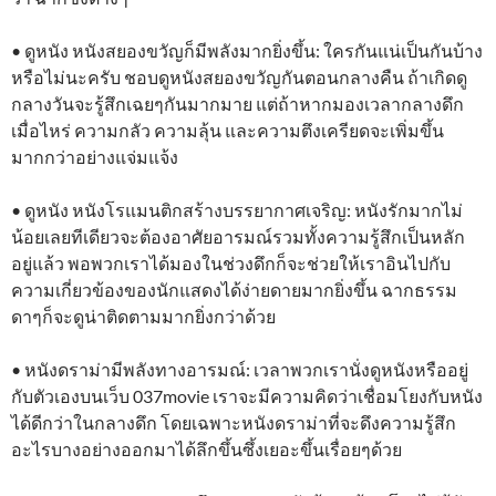
• ดูหนัง หนังสยองขวัญก็มีพลังมากยิ่งขึ้น: ใครกันแน่เป็นกันบ้าง
หรือไม่นะครับ ชอบดูหนังสยองขวัญกันตอนกลางคืน ถ้าเกิดดู
กลางวันจะรู้สึกเฉยๆกันมากมาย แต่ถ้าหากมองเวลากลางดึก
เมื่อไหร่ ความกลัว ความลุ้น และความตึงเครียดจะเพิ่มขึ้น
มากกว่าอย่างแจ่มแจ้ง
• ดูหนัง หนังโรแมนติกสร้างบรรยากาศเจริญ: หนังรักมากไม่
น้อยเลยทีเดียวจะต้องอาศัยอารมณ์รวมทั้งความรู้สึกเป็นหลัก
อยู่แล้ว พอพวกเราได้มองในช่วงดึกก็จะช่วยให้เราอินไปกับ
ความเกี่ยวข้องของนักแสดงได้ง่ายดายมากยิ่งขึ้น ฉากธรรม
ดาๆก็จะดูน่าติดตามมากยิ่งกว่าด้วย
• หนังดราม่ามีพลังทางอารมณ์: เวลาพวกเรานั่งดูหนังหรืออยู่
กับตัวเองบนเว็บ 037movie เราจะมีความคิดว่าเชื่อมโยงกับหนัง
ได้ดีกว่าในกลางดึก โดยเฉพาะหนังดราม่าที่จะดึงความรู้สึก
อะไรบางอย่างออกมาได้ลึกขึ้นซึ้งเยอะขึ้นเรื่อยๆด้วย