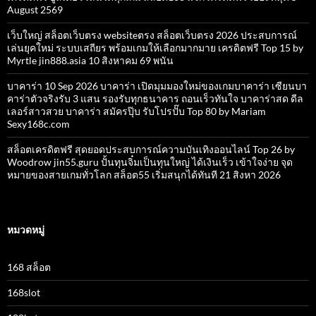
August 2569
เว็บใหญ่ สล็อตเว็บตรง websiteตรง สล็อตเว็บตรง 2026 ประสบการณ์
เล่นยุคใหม่ ระบบเสถียร พร้อมเกมให้เลือกมากมาย เครดิตฟรี Top 15 by
Myrtle jin888.asia 10 สิงหาคม 69 พนัน
บาคาร่า 10 Sep 2026 บาคาร่า เปิดมุมมองใหม่ของเกมบาคาร่า เซียนบา
คาร่าตัวจริงรับ 3 แสน รองรับทุกธนาคาร ถอนเร็วทันใจ บาคาร่าสด ดีล
เลอร์สาวสวย บาคาร่า สมัครปุ๊บ รับโปรปั๊บ Top 80 by Mariam
Sexy168c.com
สล็อตเครดิตฟรี สุดยอดประสบการณ์ความบันเทิงออนไลน์ Top 26 by
Woodrow jin55.guru ปั้นทุนจิ๋มเป็นทุนใหญ่ ได้เงินเร็ว เข้าใจง่าย จุด
หมายของสายเกมทั่วโลก สล็อต55 เริ่มสนุกได้ทันที 21 สิงหา 2026
หมวดหมู่
168 สล็อต
168slot