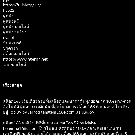
https://fullslotpg.us/
live22
ดูหนัง
ดูหนังฟรี
ดูหนังออนไลน์
ดูหนังชนโรง
pgslot
ปั่นแตก66
บาคาร่า
สล็อตออนไลน์
https://www.ngernn.net
หวยออนไลน์
เรื่องล่าสุด
สล็อต168 เว็บเดียวครบ ทั้งสล็อตและบาคาร่า ทุกยอดฝาก 10% ฝาก-ถอน
อัตโนมัติ คุ้มค่าการเดิมพัน ที่สุดในวงการ สล็อต168 ห้ามพลาด โปรดีรอ
อยู่ Top 39 by Jarrod tangtem168e.com 31 ส.ค. 69
สล็อต168 คาสิโน ที่ดีที่สุด ของไทย Top 52 by Mabel
hengjing168d.com โปรโมชั่นเครดิตฟรี 100% กล่องสุ่มเฮงเฮง รับ
เครดิตฟรี ยูสเดียว เล่นได้ทุกเกม สล็อต168 แจก เครดิตฟรี เยอะที่สุด 5