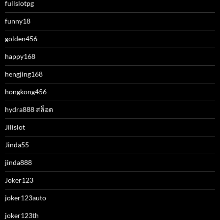
fullslotpg
funny18
golden456
happy168
hengjing168
hongkong456
hydra888 สล็อต
Jilislot
Jinda55
jinda888
Joker123
joker123auto
joker123th