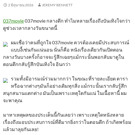
2 มิถุนายน 2026
JEREMY BENNETT
037movie
037movie กลางดึก ทำไมหลายเรื่องถึงบันเทิงใจกว่า
ดูช่วงเวลากลางวันขนาดนี้
ผมเชื่อว่าคนที่ถูกใจ 037movie ควรต้องเคยมีประสบการณ์
แบบงี้เช่นกันแน่นอน นั่นก็คือ หนังเรื่องเดียวกันเปิดตอน
กลางวันบางครั้งก็อาจจะรู้สึกเฉยๆแม้กระนั้นพอกลับมาดูใน
ตอนดึกกลับรู้สึกบันเทิงใจ อินกว่า
รวมทั้งมีอารมณ์ร่วมมากกว่า ในขณะที่รายละเอียด ดารา
หรือฉากต่างๆมันก็อย่างเดิมทุกสิ่ง แม้กระนั้นเรากลับรู้สึก
สนุกสนานแตกต่าง มันเป็นเพราะเหตุใดกันแน่ ในเนื้อหานี้ ผม
จะพาคุณ
มาหาเหตุผลของประเด็นนี้กันเลยว่า เพราะเหตุใดหนังหลาย
เรื่องถึงมอบประสบการณ์ที่ดีมากยิ่งกว่าในตอนดึก ถ้าเกิดพร้อม
แล้วมาลุยกันเลย!