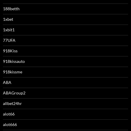
188betth
1xbet
1xbit1
77UFA
918Kiss
918kissauto
918kissme
ABA
ABAGroup2
allbet24hr
alot66
alot666