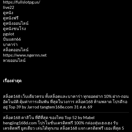
https://fullslotpg.us/
live22
ดูหนัง
ดูหนังฟรี
ดูหนังออนไลน์
ดูหนังชนโรง
pgslot
ปั่นแตก66
บาคาร่า
สล็อตออนไลน์
https://www.ngernn.net
หวยออนไลน์
เรื่องล่าสุด
สล็อต168 เว็บเดียวครบ ทั้งสล็อตและบาคาร่า ทุกยอดฝาก 10% ฝาก-ถอน
อัตโนมัติ คุ้มค่าการเดิมพัน ที่สุดในวงการ สล็อต168 ห้ามพลาด โปรดีรอ
อยู่ Top 39 by Jarrod tangtem168e.com 31 ส.ค. 69
สล็อต168 คาสิโน ที่ดีที่สุด ของไทย Top 52 by Mabel
hengjing168d.com โปรโมชั่นเครดิตฟรี 100% กล่องสุ่มเฮงเฮง รับ
เครดิตฟรี ยูสเดียว เล่นได้ทุกเกม สล็อต168 แจก เครดิตฟรี เยอะที่สุด 5