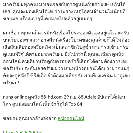
มาครับผมทุกคน! มาเอนจอยกับการดูหนังกับเรา 88HD กันได้
เลย! คุณจะมองเห็นได้เลยว่า เพราะเหตุใดคนจำนวนไม่น้อยที่
ชอบมองเรื่องเก่าๆที่เคยมองไปแล้วอยู่เสมอๆ
ผมเชื่อว่าทุกคนก็ควรมีหนังเรื่องโปรดของตัวเองอยู่แล้วล่ะครับ
บนเว็บของพวกเราอาจมีหนังเรื่องโปรดของคุณด้วยก็ได้ ไม่ต้อง
เสียเงินเสียทองหรือสมัครเป็นสมาชิกไปดูซ้ำ สามารถเข้ามารับ
ดูแบบฟรีๆได้ตามอยากครับผม ยิ่งไปกว่านี้ คุณจะเลือก ดูหนัง
ออนไลน์ คนเดียวหรือดูกับครอบครัวก็เลือกได้ตามต้องการเลย
ขอรับ รับประกันเลยครับผมว่า เอนหน้าจอยกันได้อย่างมากแน่ๆ
คิดจะดูหนังดี ซีรีส์เด็ด จำต้องมาเลือกกับเราเพียงแค่นั้น มาดูเลย
ครับผม!
nung online ดูหนัง 88-hd.com 29 ก.ย. 68 Adele อัปเดทได้ก่อน
ใคร ดูหนังออนไลน์ เน็ตช้าก็ดูได้ Top 84
ขอขอบคุณมากอ้างอิงจาก
หนังออนไลน์
https://bit.ly/88-hd