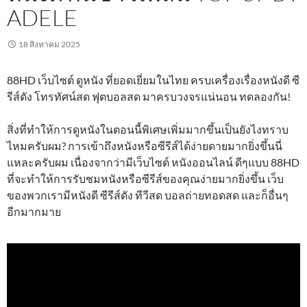
ADELE
18 สิงหาคม 2025
88HD เว็บไซต์ ดูหนัง ที่ยอดเยี่ยมในไทย ครบเครื่องเรื่องหนังดี ซี
รีส์ดัง โทรทัศน์สด ฟุตบอลสด มาครบวงจรแน่นอน ทดลองกัน!
สิ่งที่ทำให้การดูหนังในตอนนี้พิเศษเพิ่มมากขึ้นเป็นยังไงทราบ
ไหมครับผม? การเข้าถึงหนังหรือซีรีส์ได้ง่ายดายมากยิ่งขึ้นนี่
แหละครับผม เนื่องจากว่ามีเว็บไซต์ หนังออนไลน์ ดีๆแบบ 88HD
ที่จะทำให้การรับชมหนังหรือซีรีส์ของคุณง่ายมากยิ่งขึ้น เว็บ
ของพวกเรามีหนังดี ซีรีส์ดัง ทีวีสด บอลถ่ายทอดสด และก็อื่นๆ
อีกมากมาย