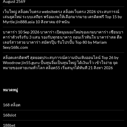
August 2569
เว็บใหญ่ สล็อตเว็บตรง websiteตรง สล็อตเว็บตรง 2026 ประสบการณ์
เล่นยุคใหม่ ระบบเสถียร พร้อมเกมให้เลือกมากมาย เครดิตฟรี Top 15 by
Myrtle jin888.asia 10 สิงหาคม 69 พนัน
บาคาร่า 10 Sep 2026 บาคาร่า เปิดมุมมองใหม่ของเกมบาคาร่า เซียนบา
คาร่าตัวจริงรับ 3 แสน รองรับทุกธนาคาร ถอนเร็วทันใจ บาคาร่าสด ดีล
เลอร์สาวสวย บาคาร่า สมัครปุ๊บ รับโปรปั๊บ Top 80 by Mariam
Sexy168c.com
สล็อตเครดิตฟรี สุดยอดประสบการณ์ความบันเทิงออนไลน์ Top 26 by
Woodrow jin55.guru ปั้นทุนจิ๋มเป็นทุนใหญ่ ได้เงินเร็ว เข้าใจง่าย จุด
หมายของสายเกมทั่วโลก สล็อต55 เริ่มสนุกได้ทันที 21 สิงหา 2026
หมวดหมู่
168 สล็อต
168slot
188bet