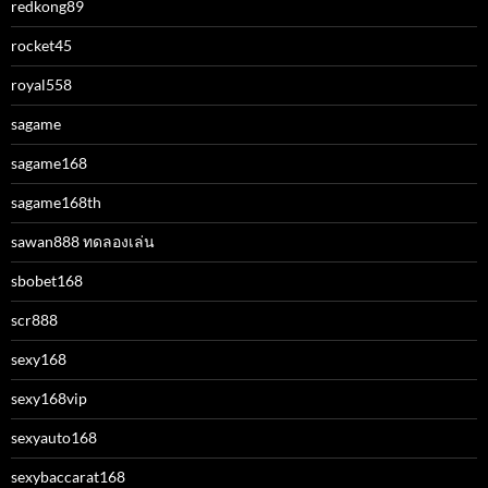
redkong89
rocket45
royal558
sagame
sagame168
sagame168th
sawan888 ทดลองเล่น
sbobet168
scr888
sexy168
sexy168vip
sexyauto168
sexybaccarat168