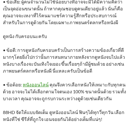
• ข้อเสีย: ผู้คนจำนวนไม่ใช้น้อยบางทีอาจจะมิได้มีความคิดว่า
เป็นจุดอ่อนขนาดนั้น ถ้าหากคุณชอบดูคนเดียวอยู่แล้ว นั่นก็คือ
คุณอาจจะเหงาที่ไร้คนมาแชร์ความรู้สึกหรือประสบการณ์
สำหรับในการดูด้วยกัน โดยเฉพาะภาพยนตร์ตลกหรือหนังผี
ดูหนัง กับครอบนะครับ
• ข้อดี: การดูหนังกับครอบครัวเป็นการสร้างความข้องเกี่ยวที่ดี
มากๆโดยยิ่งไปกว่านั้นการสนทนาภายหลังจากดูหนังจบไปแล้ว
หนังบางเรื่องจะบันเทิงใจเยอะขึ้นเรื่อยๆถ้ามีผู้ชมด้วย อย่างเช่น
ภาพยนตร์ตลกหรือหนังผี นี่แหละครับเป็นข้อดี
• ข้อด้อย:
หนังออนไลน์
คุณจึงควรเลือกหนังให้เหมาะกับทุกคน
ด้วย อาจจะไม่ได้เลือกตามใจตนเอง 100% ขนาดนั้นด้วย รวมทั้ง
บางเวลา คุณอาจจะถูกรบกวนระหว่างดูด้วยเช่นเดียวกัน
88HD จัดให้แบบจัดเต็ม ดูหนังออนไลน์ ฟินๆได้ทุกวี่ทุกวัน เลือก
หนังที่ใช่ ซีรีส์ที่ถูกใจ เอนจอยกันได้อย่างเต็มที่แน่ๆ!