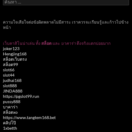
ค้นหา
สำหรับ:
ความใจเสียใจต่อข้อผิดพลาดไม่มีสาระ เราควรจะเรียนรู้และก้าวไปข้าง
หน้า
เว็บคาสิโนน่าเล่น ทั้ง
สล็อต
และ
บาคาร่า
ตึงจริงแตกบ่อยมาก
joker123
Hengjing168
สล็อตเว็บตรง
สล็อต99
slot66
slot44
judhai168
slot888
JINDA888
https://pgslot99.run
pussy888
บาคาร่า
สล็อตxo
https://www.tangtem168.bet
คลิปโป๊
1xbetth