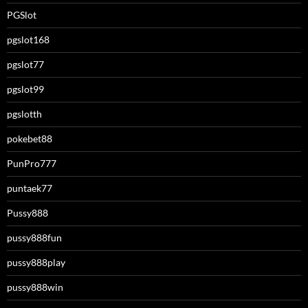
PGSlot
pgslot168
pgslot77
pgslot99
pgslotth
pokebet88
PunPro777
puntaek77
Pussy888
pussy888fun
pussy888play
pussy888win