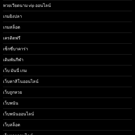
หวยเวียดนาม vip ออนไลน์
เกมยิงปลา
เกมสล็อต
เครดิตฟรี
เซ็กซี่บาคาร่า
เดิมพันกีฬา
เว็บ มันนี่ เกม
เว็บคาสิโนออนไลน์
เว็บถูกหวย
เว็บพนัน
เว็บพนันออนไลน์
เว็บสล็อต