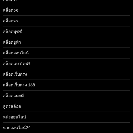
สล็อตpg
สล็อตxo
สล็อตพุซซี่
สล็อตยูฟ่า
สล็อตออนไลน์
สล็อตเครดิตฟรี
สล็อตเว็บตรง
สล็อตเว็บตรง 168
สล็อตแตกดี
สูตรสล็อต
หนังออนไลน์
หวยออนไลน์24