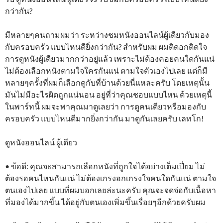
กว่ากัน?
มีหลายๆคนถามผมว่า ระหว่างชมหนังออนไลน์ผู้เดียวกับมอง
กับครอบครัว แบบไหนดียิ่งกว่ากัน? สำหรับผม ผมติดอกติดใจ
การดูหนังผู้เดียวมากกว่าอยู่แล้ว เพราะไม่ต้องคอยคนใดกันแน่
ไม่ต้องเลือกหนังตามใจใครกันแน่ ตามใจตัวเองไปเลย แต่ก็มี
หลายๆครั้งที่ผมก็เลือกดูกับที่บ้านด้วยนี่แหละครับ โดยเหตุนั้น
มันไม่มีอะไรผิดถูกแน่นอน อยู่ที่ว่าคุณชอบแบบไหน ด้วยเหตุนี้
ในพาร์ทนี้ ผมจะพาคุณมาดูเลยว่า การดูคนเดียวหรือมองกับ
ครอบครัว แบบไหนดีมากยิ่งกว่ากัน มาดูกันเลยครับ เลทโก!
ดูหนังออนไลน์ ผู้เดียว
• ข้อดี: คุณจะสามารถเลือกหนังที่ถูกใจได้อย่างเต็มเปี่ยม ไม่
ต้องรอคนไหนกันแน่ ไม่ต้องเกรงอกเกรงใจคนใดกันแน่ ตามใจ
ตนเองไปเลย แบบที่ผมบอกเลยล่ะนะครับ คุณจะจดจ่อกับเนื้อหา
ที่มองได้มากขึ้น ได้อยู่กับตนเองเพิ่มขึ้นเรื่อยๆอีกด้วยครับผม