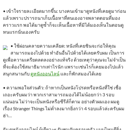
• เข้าใจรายละเอียดมากขึ้น: บางคนเข้ามาดูหนังที่เคยดูมาก่อน
แล้วเพราะปรารถนาเก็บเนื้อหาที่ตนเองอาจพลาดตอนที่มอง
คราวแรก พอได้มาดูซ้ำก็จะเห็นเนื้อหาที่มิได้มองเห็นในตอนดู
หนแรกนั่นเองครับ
• ใช้ผ่อนคลายความเคลียด: หนังที่เคยชินจะก่อให้คุณ
สามารถมองไปด้วย ทำอันอื่นไปด้วยได้เลยครับผม เป็นการ
ดูเพื่อความเครียดลดลงอย่างแท้จริง ด้วยเหตุว่าคุณจะไม่จำเป็น
ที่จะต้องใช้สมาธิมากเท่าไรนัก แพราะเช่นไรก็เคยมองไปแล้ว
สนุกสนานกับ
ดูหนังออนไลน์
และก็พักสมองได้เลย
• ความพอใจส่วนตัว: ถ้าหากเป็นหนังโปรดหรือหนังที่ใช่ เชื่อ
เถอะครับผมว่า พวกเราสามารถมองได้ไม่น้อยกว่า 3 รอบ
แน่นอน ไม่ว่าจะเป็นหนังหรือซีรีส์ก็ตาม อย่างตัวผมเอง ผมดู
เรื่อง Stranger Things ไม่ต่ำลงมากยิ่งกว่า 4 รอบแล้วล่ะครับผม
ฮ่า…
รับ ดูหนังออนไลน์ ผู้เดียว vs รับชมกับครอบครัว แบบไหนดียิ่ง