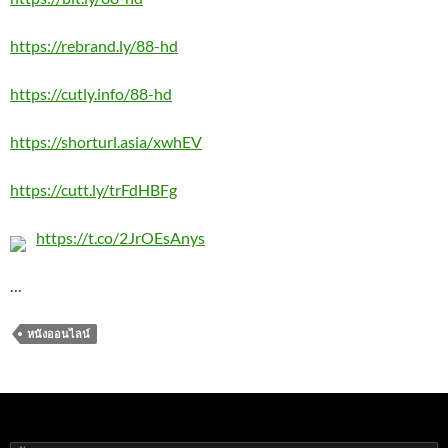
https://rebrand.ly/88-hd
https://cutly.info/88-hd
https://shorturl.asia/xwhEV
https://cutt.ly/trFdHBFg
https://t.co/2JrOEsAnys
…
หนังออนไลน์