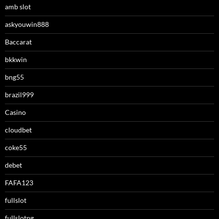
amb slot
askyouwin888
Baccarat
bkkwin
bng55
brazil999
Casino
cloudbet
coke55
debet
FAFA123
fullslot
fullslotpg