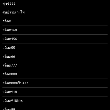
พุซซี่888
ศูนย์รวมเกมไพ่
สล็อต
สล็อต168
สล็อต456
สล็อต55
สล็อต66
สล็อต777
สล็อต888
สล็อต888เว็บตรง
สล็อต918
สล็อต918kiss
สล็อต99