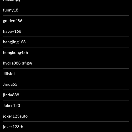
funny18
golden456
happy168
hengjing168
hongkong456
hydra888 สล็อต
Jilislot
Jinda55
jinda888
Joker123
joker123auto
joker123th