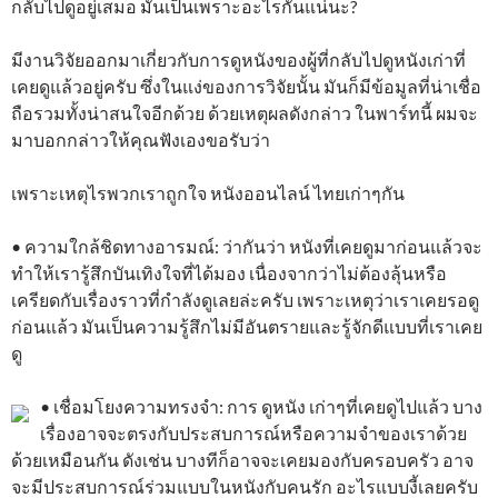
กลับไปดูอยู่เสมอ มันเป็นเพราะอะไรกันแน่นะ?
มีงานวิจัยออกมาเกี่ยวกับการดูหนังของผู้ที่กลับไปดูหนังเก่าที่
เคยดูแล้วอยู่ครับ ซึ่งในแง่ของการวิจัยนั้น มันก็มีข้อมูลที่น่าเชื่อ
ถือรวมทั้งน่าสนใจอีกด้วย ด้วยเหตุผลดังกล่าว ในพาร์ทนี้ ผมจะ
มาบอกกล่าวให้คุณฟังเองขอรับว่า
เพราะเหตุไรพวกเราถูกใจ หนังออนไลน์ ไทยเก่าๆกัน
• ความใกล้ชิดทางอารมณ์: ว่ากันว่า หนังที่เคยดูมาก่อนแล้วจะ
ทำให้เรารู้สึกบันเทิงใจที่ได้มอง เนื่องจากว่าไม่ต้องลุ้นหรือ
เครียดกับเรื่องราวที่กำลังดูเลยล่ะครับ เพราะเหตุว่าเราเคยรอดู
ก่อนแล้ว มันเป็นความรู้สึกไม่มีอันตรายและรู้จักดีแบบที่เราเคย
ดู
• เชื่อมโยงความทรงจำ: การ ดูหนัง เก่าๆที่เคยดูไปแล้ว บาง
เรื่องอาจจะตรงกับประสบการณ์หรือความจำของเราด้วย
ด้วยเหมือนกัน ดังเช่น บางทีก็อาจจะเคยมองกับครอบครัว อาจ
จะมีประสบการณ์ร่วมแบบในหนังกับคนรัก อะไรแบบงี้เลยครับ