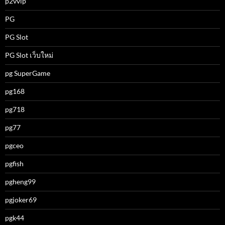
p2vvip
PG
PG Slot
PG Slot เว็บใหม่
pg SuperGame
pg168
pg718
pg77
pgceo
pgfish
pgheng99
pgjoker69
pgk44