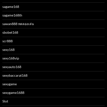
sagame168
sagame168th
sawan888 ทดลองเล่น
sbobet168
scr888
sexy168
sexy168vip
sexyauto168
sexybaccarat168
sexygame
sexygame1688
Slot