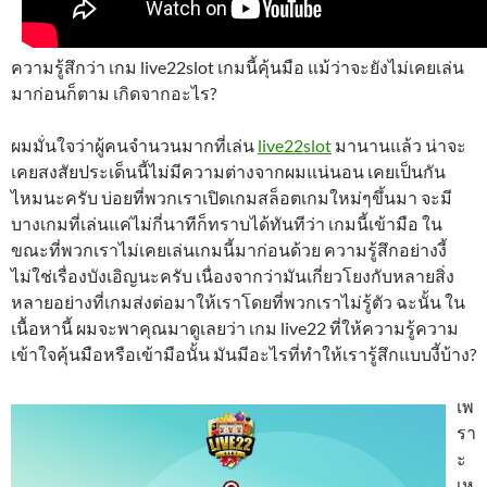
ความรู้สึกว่า เกม live22slot เกมนี้คุ้นมือ แม้ว่าจะยังไม่เคยเล่น
มาก่อนก็ตาม เกิดจากอะไร?
ผมมั่นใจว่าผู้คนจำนวนมากที่เล่น
live22slot
มานานแล้ว น่าจะ
เคยสงสัยประเด็นนี้ไม่มีความต่างจากผมแน่นอน เคยเป็นกัน
ไหมนะครับ บ่อยที่พวกเราเปิดเกมสล็อตเกมใหม่ๆขึ้นมา จะมี
บางเกมที่เล่นแค่ไม่กี่นาทีก็ทราบได้ทันทีว่า เกมนี้เข้ามือ ใน
ขณะที่พวกเราไม่เคยเล่นเกมนี้มาก่อนด้วย ความรู้สึกอย่างงี้
ไม่ใช่เรื่องบังเอิญนะครับ เนื่องจากว่ามันเกี่ยวโยงกับหลายสิ่ง
หลายอย่างที่เกมส่งต่อมาให้เราโดยที่พวกเราไม่รู้ตัว ฉะนั้น ใน
เนื้อหานี้ ผมจะพาคุณมาดูเลยว่า เกม live22 ที่ให้ความรู้ความ
เข้าใจคุ้นมือหรือเข้ามือนั้น มันมีอะไรที่ทำให้เรารู้สึกแบบงี้บ้าง?
เพ
รา
ะ
เห