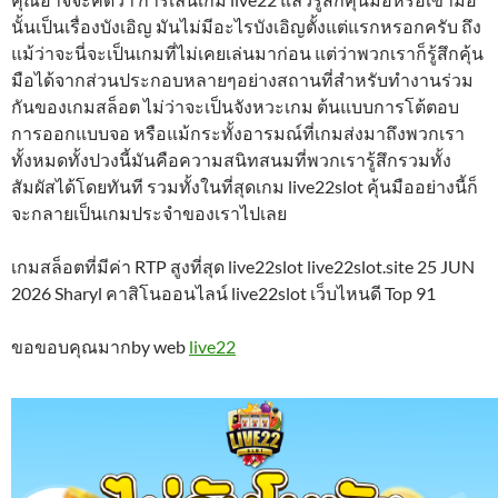
นั้นเป็นเรื่องบังเอิญ มันไม่มีอะไรบังเอิญตั้งแต่แรกหรอกครับ ถึง
แม้ว่าจะนี่จะเป็นเกมที่ไม่เคยเล่นมาก่อน แต่ว่าพวกเราก็รู้สึกคุ้น
มือได้จากส่วนประกอบหลายๆอย่างสถานที่สำหรับทำงานร่วม
กันของเกมสล็อต ไม่ว่าจะเป็นจังหวะเกม ต้นแบบการโต้ตอบ
การออกแบบจอ หรือแม้กระทั้งอารมณ์ที่เกมส่งมาถึงพวกเรา
ทั้งหมดทั้งปวงนี้มันคือความสนิทสนมที่พวกเรารู้สึกรวมทั้ง
สัมผัสได้โดยทันที รวมทั้งในที่สุดเกม live22slot คุ้นมืออย่างนี้ก็
จะกลายเป็นเกมประจำของเราไปเลย
เกมสล็อตที่มีค่า RTP สูงที่สุด live22slot live22slot.site 25 JUN
2026 Sharyl คาสิโนออนไลน์ live22slot เว็บไหนดี Top 91
ขอขอบคุณมากby web
live22