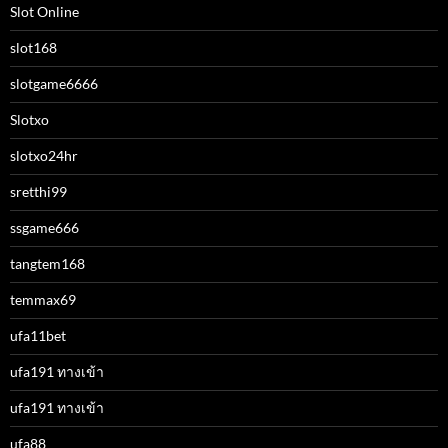
Slot Online
slot168
slotgame6666
Slotxo
slotxo24hr
sretthi99
ssgame666
tangtem168
temmax69
ufa11bet
ufa191 ทางเข้า
ufa191 ทางเข้า
ufa88