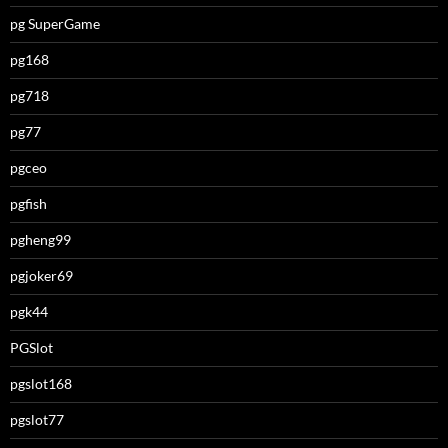
pg SuperGame
pg168
pg718
pg77
pgceo
pgfish
pgheng99
pgjoker69
pgk44
PGSlot
pgslot168
pgslot77