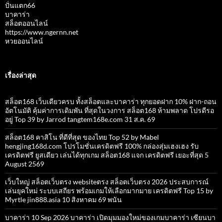
ปั่นแตก66
บาคาร่า
สล็อตออนไลน์
https://www.ngernn.net
หวยออนไลน์
เรื่องล่าสุด
สล็อต168 เว็บเดียวครบ ทั้งสล็อตและบาคาร่า ทุกยอดฝาก 10% ฝาก-ถอน
อัตโนมัติ คุ้มค่าการเดิมพัน ที่สุดในวงการ สล็อต168 ห้ามพลาด โปรดีรอ
อยู่ Top 39 by Jarrod tangtem168e.com 31 ส.ค. 69
สล็อต168 คาสิโน ที่ดีที่สุด ของไทย Top 52 by Mabel
hengjing168d.com โปรโมชั่นเครดิตฟรี 100% กล่องสุ่มเฮงเฮง รับ
เครดิตฟรี ยูสเดียว เล่นได้ทุกเกม สล็อต168 แจก เครดิตฟรี เยอะที่สุด 5
August 2569
เว็บใหญ่ สล็อตเว็บตรง websiteตรง สล็อตเว็บตรง 2026 ประสบการณ์
เล่นยุคใหม่ ระบบเสถียร พร้อมเกมให้เลือกมากมาย เครดิตฟรี Top 15 by
Myrtle jin888.asia 10 สิงหาคม 69 พนัน
บาคาร่า 10 Sep 2026 บาคาร่า เปิดมุมมองใหม่ของเกมบาคาร่า เซียนบา