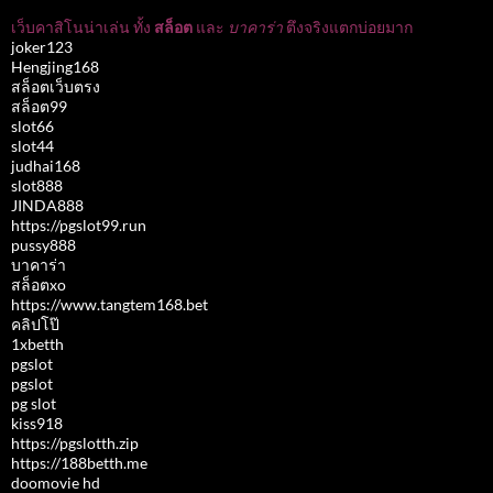
เว็บคาสิโนน่าเล่น ทั้ง
สล็อต
และ
บาคาร่า
ตึงจริงแตกบ่อยมาก
joker123
Hengjing168
สล็อตเว็บตรง
สล็อต99
slot66
slot44
judhai168
slot888
JINDA888
https://pgslot99.run
pussy888
บาคาร่า
สล็อตxo
https://www.tangtem168.bet
คลิปโป๊
1xbetth
pgslot
pgslot
pg slot
kiss918
https://pgslotth.zip
https://188betth.me
doomovie hd