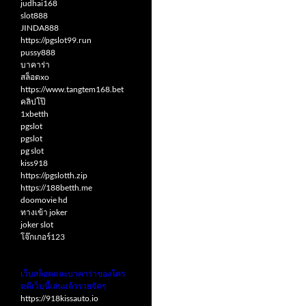
judhai168
slot888
JINDA888
https://pgslot99.run
pussy888
บาคาร่า
สล็อตxo
https://www.tangtem168.bet
คลิปโป๊
1xbetth
pgslot
pgslot
pg slot
kiss918
https://pgslotth.zip
https://188betth.me
doomovie hd
ทางเข้า joker
joker slot
โจ๊กเกอร์123
เว็บสล็อตและบาคาร่าของโคร
ตดีเว็บนี้เล่นแล้วรวยจัดๆ
https://918kissauto.io