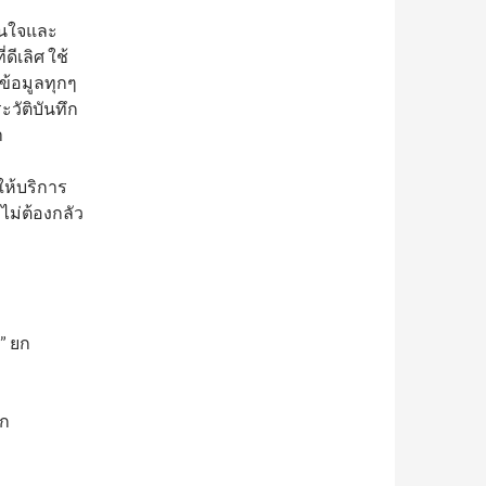
ั่นใจและ
ดีเลิศ ใช้
ข้อมูลทุกๆ
ะวัติบันทึก
า
่ให้บริการ
ไม่ต้องกลัว
ด” ยก
รก