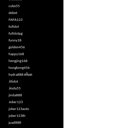
coke55
debet
FAFA123
fullslot
fullslotpg
funny18
golden456
happy168
hengjing168
hongkong456
hydra888 สล็อต
Jilislot
Jinda55
jinda888
Joker123
joker123auto
joker123th
juad888