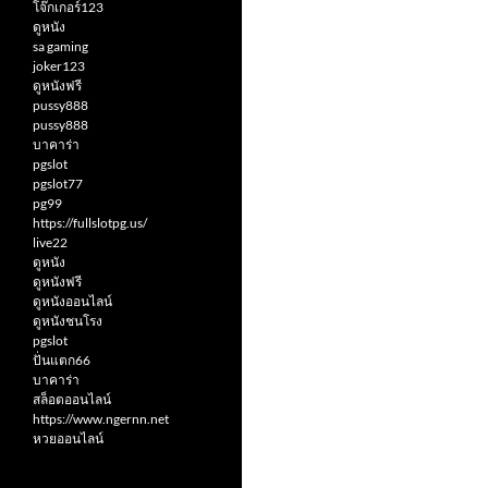
โจ๊กเกอร์123
ดูหนัง
sa gaming
joker123
ดูหนังฟรี
pussy888
pussy888
บาคาร่า
pgslot
pgslot77
pg99
https://fullslotpg.us/
live22
ดูหนัง
ดูหนังฟรี
ดูหนังออนไลน์
ดูหนังชนโรง
pgslot
ปั่นแตก66
บาคาร่า
สล็อตออนไลน์
https://www.ngernn.net
หวยออนไลน์