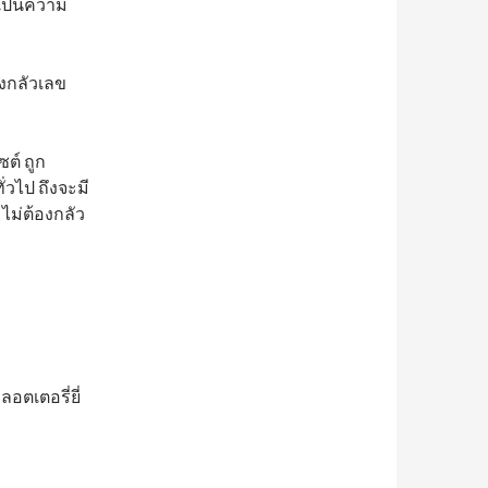
 เป็นความ
องกลัวเลข
ต์ ถูก
ั่วไป ถึงจะมี
้ ไม่ต้องกลัว
อตเตอรี่ยี่