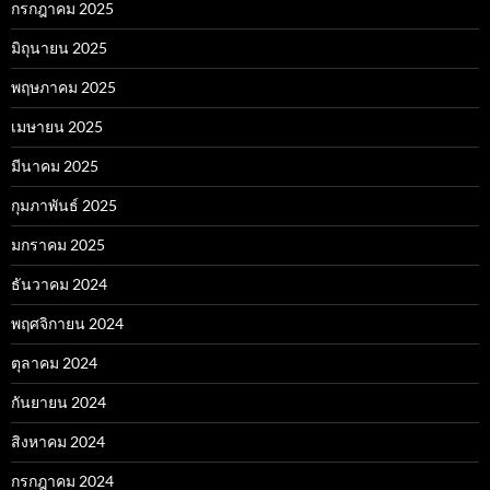
กรกฎาคม 2025
มิถุนายน 2025
พฤษภาคม 2025
เมษายน 2025
มีนาคม 2025
กุมภาพันธ์ 2025
มกราคม 2025
ธันวาคม 2024
พฤศจิกายน 2024
ตุลาคม 2024
กันยายน 2024
สิงหาคม 2024
กรกฎาคม 2024