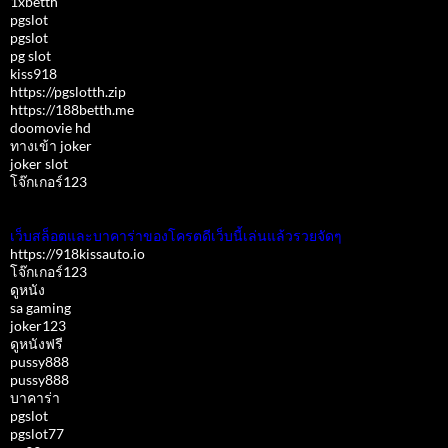
1xbetth
pgslot
pgslot
pg slot
kiss918
https://pgslotth.zip
https://188betth.me
doomovie hd
ทางเข้า joker
joker slot
โจ๊กเกอร์123
เว็บสล็อตและบาคาร่าของโครตดีเว็บนี้เล่นแล้วรวยจัดๆ
https://918kissauto.io
โจ๊กเกอร์123
ดูหนัง
sa gaming
joker123
ดูหนังฟรี
pussy888
pussy888
บาคาร่า
pgslot
pgslot77