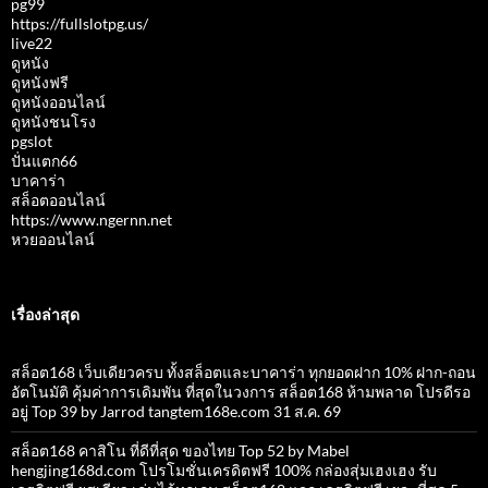
pg99
https://fullslotpg.us/
live22
ดูหนัง
ดูหนังฟรี
ดูหนังออนไลน์
ดูหนังชนโรง
pgslot
ปั่นแตก66
บาคาร่า
สล็อตออนไลน์
https://www.ngernn.net
หวยออนไลน์
เรื่องล่าสุด
สล็อต168 เว็บเดียวครบ ทั้งสล็อตและบาคาร่า ทุกยอดฝาก 10% ฝาก-ถอน
อัตโนมัติ คุ้มค่าการเดิมพัน ที่สุดในวงการ สล็อต168 ห้ามพลาด โปรดีรอ
อยู่ Top 39 by Jarrod tangtem168e.com 31 ส.ค. 69
สล็อต168 คาสิโน ที่ดีที่สุด ของไทย Top 52 by Mabel
hengjing168d.com โปรโมชั่นเครดิตฟรี 100% กล่องสุ่มเฮงเฮง รับ