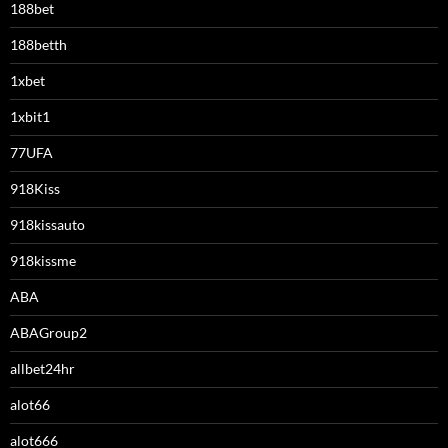
188bet
188betth
1xbet
1xbit1
77UFA
918Kiss
918kissauto
918kissme
ABA
ABAGroup2
allbet24hr
alot66
alot666