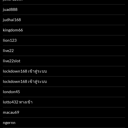
juad888
judhai168
kingdom66
lion123
live22
live22slot
lockdown168 เข้าสู่ระบบ
lockdown168 เข้าสู่ระบบ
london45
lotto432 ทางเข้า
macau69
ngernn