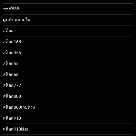
พุซซี่888
ศูนย์รวมเกมไพ่
สล็อต
สล็อต168
สล็อต456
สล็อต55
สล็อต66
สล็อต777
สล็อต888
สล็อต888เว็บตรง
สล็อต918
สล็อต918kiss