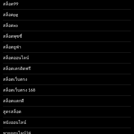
สล็อต99
สล็อตpg
สล็อตxo
สล็อตพุซซี่
สล็อตยูฟ่า
สล็อตออนไลน์
สล็อตเครดิตฟรี
สล็อตเว็บตรง
สล็อตเว็บตรง 168
สล็อตแตกดี
สูตรสล็อต
หนังออนไลน์
หวยออนไลน์24