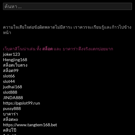
ค้นหา
สำหรับ:
ความใจเสียใจต่อข้อผิดพลาดไม่มีสาระ เราควรจะเรียนรู้และก้าวไปข้าง
หน้า
เว็บคาสิโนน่าเล่น ทั้ง
สล็อต
และ
บาคาร่า
ตึงจริงแตกบ่อยมาก
joker123
Hengjing168
สล็อตเว็บตรง
สล็อต99
slot66
slot44
judhai168
slot888
JINDA888
https://pgslot99.run
pussy888
บาคาร่า
สล็อตxo
https://www.tangtem168.bet
คลิปโป๊