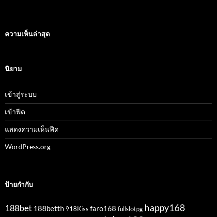
ความเห็นล่าสุด
นิยาม
เข้าสู่ระบบ
เข้าฟีด
แสดงความเห็นฟีด
WordPress.org
ป้ายกำกับ
happy168
188bet
188betth
faro168
918Kiss
fullslotpg