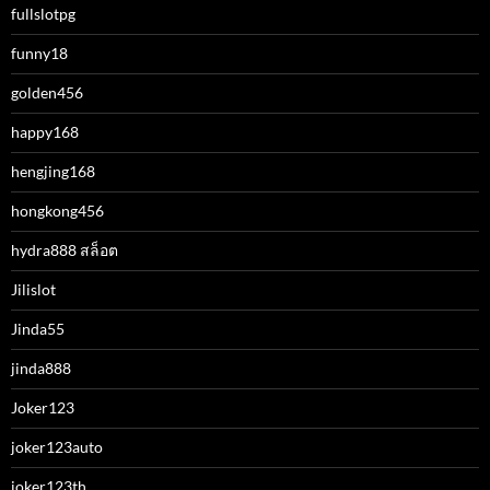
fullslotpg
funny18
golden456
happy168
hengjing168
hongkong456
hydra888 สล็อต
Jilislot
Jinda55
jinda888
Joker123
joker123auto
joker123th