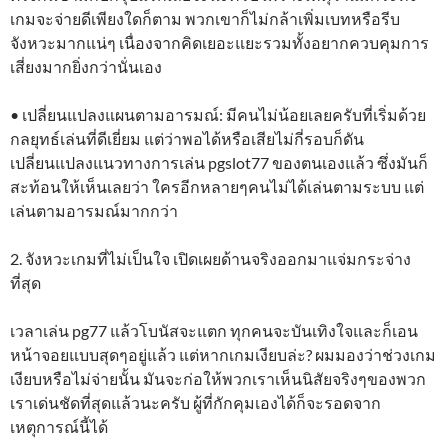
เกมจะจ่ายดีเพียงใดก็ตาม พวกเขาก็ไม่กล้าเพิ่มเบทหรือรีบ
จังหวะมากแน่ๆ เนื่องจากคิดเยอะแยะรวมทั้งอยากควบคุมการ
เสี่ยงมากยิ่งกว่านั่นเอง
• เปลี่ยนแปลงแผนตามอารมณ์: มีคนไม่น้อยเลยครับที่เริ่มด้วย
กลยุทธ์เล่นที่ดีเยี่ยม แต่ว่าพอได้หรือเสียไม่กี่รอบก็ดัน
เปลี่ยนแปลงแนวทางการเล่น pgslot77 ของตนเองแล้ว ซึ่งมันก็
สะท้อนให้เห็นเลยว่า ใครอีกหลายๆคนไม่ได้เล่นตามระบบ แต่
เล่นตามอารมณ์มากกว่า
2. จังหวะเกมที่ไม่เป็นใจ เปิดเผยด้านจริงออกมาแจ่มกระจ่าง
ที่สุด
เวลาเล่น pg77 แล้วโบนัสจะแตก ทุกคนจะบันเทิงใจและก็เอน
หน้าจอยแบบสุดๆอยู่แล้ว แต่หากเกมเงียบล่ะ? ผมมองว่าช่วงเกม
เงียบหรือไม่จ่ายนั้น มันจะก่อให้พวกเราเห็นนิสัยจริงๆของพวก
เราเด่นชัดที่สุดแล้วนะครับ ผู้ที่กักคุมเองได้ก็จะรอดจาก
เหตุการณ์นี้ได้