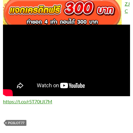
ZJ
C
https://t.co/r5T70tJI7M
PGSLOT77