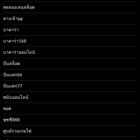
ทดลองเล่นสล็อต
ทางเข้าpg
บาคาร่า
บาคาร่า168
บาคาร่าออนไลน์
ปั่นสล็อต
ปั่นแตก66
ปั่นแตก77
พนันออนไลน์
พอต
พุซซี่888
ศูนย์รวมเกมไพ่