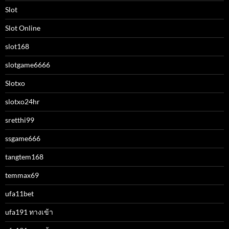
Slot
Slot Online
slot168
slotgame6666
Slotxo
slotxo24hr
sretthi99
ssgame666
tangtem168
temmax69
ufa11bet
ufa191 ทางเข้า