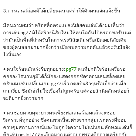
3. การเล่นสล็อตมิได้เปลี่ยนคน แต่ทำให้ตัวตนแจ่มแจ้งขึ้น
มีคนถามผมว่า หรือสล็อตจะแปลงนิสัยคนเล่นได้? ผมเห็นว่า
การเล่น pg77 มิได้สร้างนิสัยใหม่ให้คนใดกันได้หรอกขอรับ แต่
ว่ามันเป็นพื้นที่สำหรับในการเร่งนิสัยเดิมหรือเปิดเผยนิสัยเดิม
ของผู้คนออกมามากยิ่งกว่า เมื่อพบความกดดันแล้วจะรับมือยัง
ไงนั่นเอง
• คนใจร้อนมักเร่งรีบทุกอย่าง:
pg77
คนที่ปกติใจร้อนหรือรอ
คอยอะไรนานๆมิได้ก็มักจะแสดงออกชัดๆตอนเล่นสล็อตเลย
ครับผม เช่น เปลี่ยนเกม pg77 เร็ว กดสปินรัวๆหรือเบื่อง่ายเมื่อ
เกมเงียบ ซึ่งมันก็ไม่ใช่เรื่องไม่ถูกครับ แต่คอยสักนิดสักหน่อยก็
จะดีมากยิ่งกว่ามาก
• คนชอบควบคุม: บางคนเพียงพอเล่นสล็อตแล้วจะชอบ
วิเคราะห์ทุกอย่าง ซึ่งคนพวกนี้จะต่างจากกลุ่มแรกตรงที่ชอบ
ควบคุมสถานการณ์และไม่ถูกใจความไม่แน่นอน ลักษณะเด่นก็
คือเล่น pgslot77 ละเอียดมาก แต่จุดบกพร่องคืออาจเครียดกับ