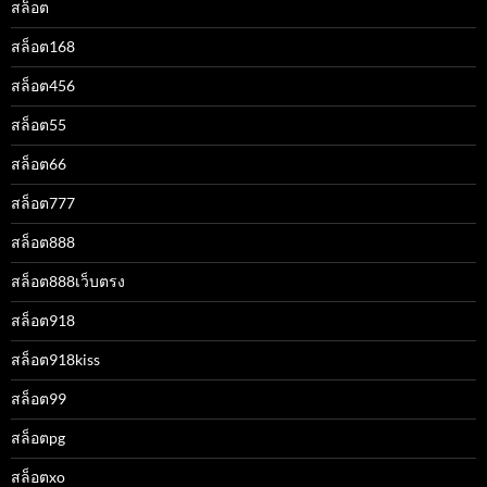
สล็อต
สล็อต168
สล็อต456
สล็อต55
สล็อต66
สล็อต777
สล็อต888
สล็อต888เว็บตรง
สล็อต918
สล็อต918kiss
สล็อต99
สล็อตpg
สล็อตxo