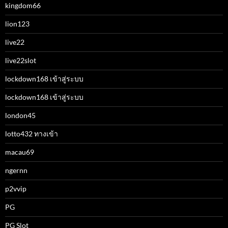
kingdom66
lion123
live22
live22slot
lockdown168 เข้าสู่ระบบ
lockdown168 เข้าสู่ระบบ
london45
lotto432 ทางเข้า
macau69
ngernn
p2vvip
PG
PG Slot