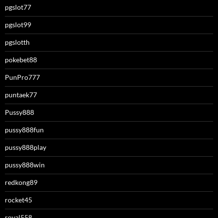
pgslot77
pgslot99
pgslotth
pokebet88
PunPro777
puntaek77
Pussy888
pussy888fun
pussy888play
pussy888win
redkong89
rocket45
royal558