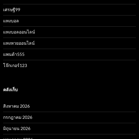
เศรษฐี99
แทงบอล
แทงบอลออนไลน์
แทงหวยออนไลน์
แพนด้า555
โจ๊กเกอร์123
คลังเก็บ
สิงหาคม 2026
กรกฎาคม 2026
มิถุนายน 2026