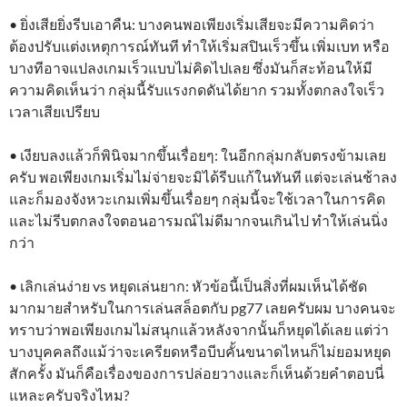
• ยิ่งเสียยิ่งรีบเอาคืน: บางคนพอเพียงเริ่มเสียจะมีความคิดว่า
ต้องปรับแต่งเหตุการณ์ทันที ทำให้เริ่มสปินเร็วขึ้น เพิ่มเบท หรือ
บางทีอาจแปลงเกมเร็วแบบไม่คิดไปเลย ซึ่งมันก็สะท้อนให้มี
ความคิดเห็นว่า กลุ่มนี้รับแรงกดดันได้ยาก รวมทั้งตกลงใจเร็ว
เวลาเสียเปรียบ
• เงียบลงแล้วก็พินิจมากขึ้นเรื่อยๆ: ในอีกกลุ่มกลับตรงข้ามเลย
ครับ พอเพียงเกมเริ่มไม่จ่ายจะมิได้รีบแก้ในทันที แต่จะเล่นช้าลง
และก็มองจังหวะเกมเพิ่มขึ้นเรื่อยๆ กลุ่มนี้จะใช้เวลาในการคิด
และไม่รีบตกลงใจตอนอารมณ์ไม่ดีมากจนเกินไป ทำให้เล่นนิ่ง
กว่า
• เลิกเล่นง่าย vs หยุดเล่นยาก: หัวข้อนี้เป็นสิ่งที่ผมเห็นได้ชัด
มากมายสำหรับในการเล่นสล็อตกับ pg77 เลยครับผม บางคนจะ
ทราบว่าพอเพียงเกมไม่สนุกแล้วหลังจากนั้นก็หยุดได้เลย แต่ว่า
บางบุคคลถึงแม้ว่าจะเครียดหรือบีบคั้นขนาดไหนก็ไม่ยอมหยุด
สักครั้ง มันก็คือเรื่องของการปล่อยวางและก็เห็นด้วยคำตอบนี่
แหละครับจริงไหม?