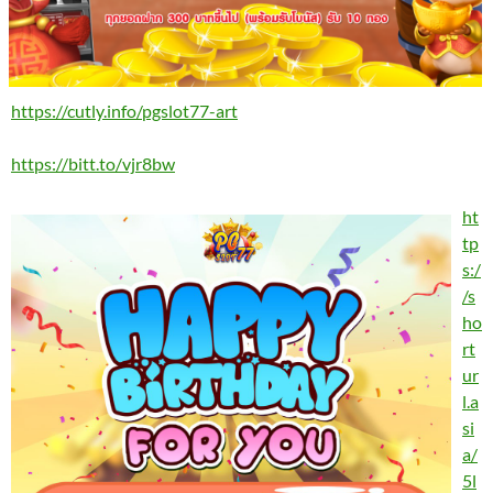
https://cutly.info/pgslot77-art
https://bitt.to/vjr8bw
ht
tp
s:/
/s
ho
rt
ur
l.a
si
a/
5l