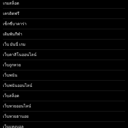
เกมสล็อต
เครดิตฟรี
เซ็กซี่บาคาร่า
เดิมพันกีฬา
เว็บ มันนี่ เกม
เว็บคาสิโนออนไลน์
เว็บถูกหวย
เว็บพนัน
เว็บพนันออนไลน์
เว็บสล็อต
เว็บหวยออนไลน์
เว็บหวยฮานอย
เว็บแทงบอล