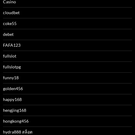
Casino
cloudbet
coke55
debet
FAFA123
fullslot
fullslotpg
funny18
golden456
happy168
hengjing168
hongkong456
hydra888 สล็อต