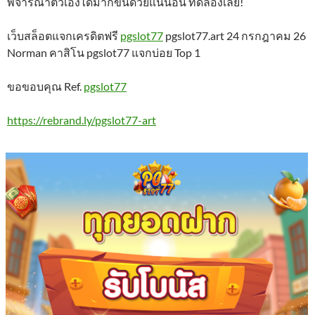
พิจารณาตัวเองได้มากขึ้นด้วยแน่นอน ทดลองเลย!
เว็บสล็อตแจกเครดิตฟรี
pgslot77
pgslot77.art 24 กรกฎาคม 26
Norman คาสิโน pgslot77 แจกบ่อย Top 1
ขอขอบคุณ Ref.
pgslot77
https://rebrand.ly/pgslot77-art