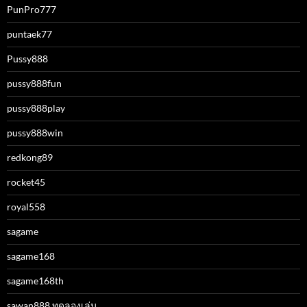
PunPro777
puntaek77
Pussy888
pussy888fun
pussy888play
pussy888win
redkong89
rocket45
royal558
sagame
sagame168
sagame168th
sawan888 ทดลองเล่น