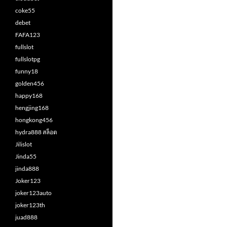
coke55
debet
FAFA123
fullslot
fullslotpg
funny18
golden456
happy168
hengjing168
hongkong456
hydra888 สล็อต
Jilislot
Jinda55
jinda888
Joker123
joker123auto
joker123th
juad888