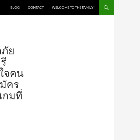
ข้ามไปยังเนื้อหา
BLOG
CONTACT
WELCOME TO THE FAMILY!
ภัย
รี
ญใจคน
มัคร
กมที่
Y