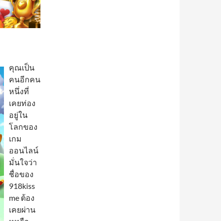
คุณเป็น
คนอีกคน
หนึ่งที่
เคยท่อง
อยู่ใน
โลกของ
เกม
ออนไลน์
มั่นใจว่า
ชื่อของ
918kiss
me ต้อง
เคยผ่าน