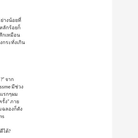
ย่างน้อยที่
ลักร้อยก็
้สึกเหมือน
งกระทั่งเกิน
?” จาก
sme มีช่วง
หนแรกๆผม
ครั้ง” ภาย
มฉลองก็ดัง
ns
ีได้?