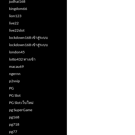
judhai168
kingdom66
lion123
live22
live22slot
lockdown168 เข้าสู่ระบบ
lockdown168 เข้าสู่ระบบ
london45
lotto432 ทางเข้า
macau69
ngernn
p2vvip
PG
PG Slot
PG Slot เว็บใหม่
pg SuperGame
pg168
pg718
pg77