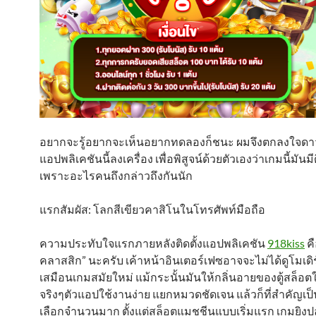
อยากจะรู้อยากจะเห็นอยากทดลองก็ชนะ ผมจึงตกลงใจดา
แอปพลิเคชันนี้ลงเครื่อง เพื่อพิสูจน์ด้วยตัวเองว่าเกมนี้มันม
เพราะอะไรคนถึงกล่าวถึงกันนัก
แรกสัมผัส: โลกสีเขียวคาสิโนในโทรศัพท์มือถือ
ความประทับใจแรกภายหลังติดตั้งแอปพลิเคชัน
918kiss
ค
คลาสสิก” นะครับ เค้าหน้าอินเตอร์เฟซอาจจะไม่ได้ดูโมเดิ
เสมือนเกมสมัยใหม่ แม้กระนั้นมันให้กลิ่นอายของตู้สล็อ
จริงๆตัวแอปใช้งานง่าย แยกหมวดชัดเจน แล้วก็ที่สำคัญเป็
เลือกจำนวนมาก ตั้งแต่สล็อตแมชชีนแบบเริ่มแรก เกมยิงป