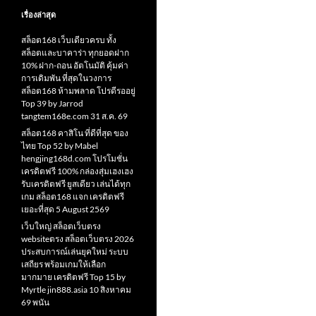
เรื่องล่าสุด
สล็อต168 เว็บเดียวครบ ทั้ง
สล็อตและบาคาร่า ทุกยอดฝาก
10% ฝาก-ถอน อัตโนมัติ คุ้มค่า
การเดิมพัน ที่สุดในวงการ
สล็อต168 ห้ามพลาด โปรดีรออยู่
Top 39 by Jarrod
tangtem168e.com 31 ส.ค. 69
สล็อต168 คาสิโน ที่ดีที่สุด ของ
ไทย Top 52 by Mabel
hengjing168d.com โปรโมชั่น
เครดิตฟรี 100% กล่องสุ่มเฮงเฮง
รับเครดิตฟรี ยูสเดียว เล่นได้ทุก
เกม สล็อต168 แจก เครดิตฟรี
เยอะที่สุด 5 August 2569
เว็บใหญ่ สล็อตเว็บตรง
websiteตรง สล็อตเว็บตรง 2026
ประสบการณ์เล่นยุคใหม่ ระบบ
เสถียร พร้อมเกมให้เลือก
มากมาย เครดิตฟรี Top 15 by
Myrtle jin888.asia 10 สิงหาคม
69 พนัน