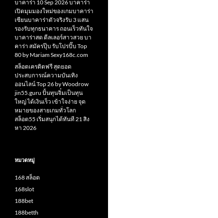
บาคาร่า 10 Sep 2026 บาคาร่า
เปิดมุมมองใหม่ของเกมบาคาร่า
เซียนบาคาร่าตัวจริงรับ 3 แสน
รองรับทุกธนาคาร ถอนเร็วทันใจ
บาคาร่าสด ดีลเลอร์สาวสวย บา
คาร่า สมัครปุ๊บ รับโปรปั๊บ Top
80 by Mariam Sexy168c.com
สล็อตเครดิตฟรี สุดยอด
ประสบการณ์ความบันเทิง
ออนไลน์ Top 26 by Woodrow
jin55.guru ปั้นทุนจิ๋มเป็นทุน
ใหญ่ ได้เงินเร็ว เข้าใจง่าย จุด
หมายของสายเกมทั่วโลก
สล็อต55 เริ่มสนุกได้ทันที 21 สิง
หา 2026
หมวดหมู่
168 สล็อต
168slot
188bet
188betth