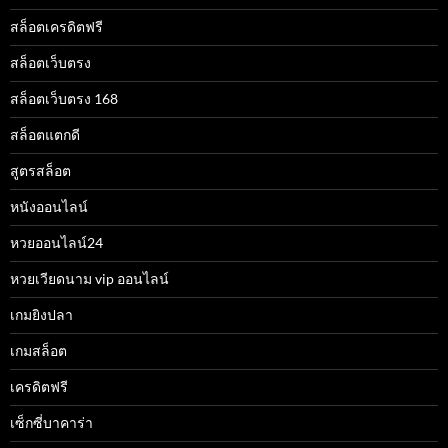
สล็อตเครดิตฟรี
สล็อตเว็บตรง
สล็อตเว็บตรง 168
สล็อตแตกดี
สูตรสล็อต
หนังออนไลน์
หวยออนไลน์24
หวยเวียดนาม vip ออนไลน์
เกมยิงปลา
เกมสล็อต
เครดิตฟรี
เซ็กซี่บาคาร่า