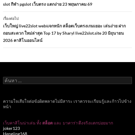
เรื่อง
slot กีฬา pgslot เว็บตรง แตกง่าย 23 พฤษภาคม 69
เรื่องต่อไป
เว็บใหญ่ live22slot webแจกหนัก สล็อตเว็บตรงเกมเยอะ เล่นง่าย ฝาก
ถอนสะดวก ใหม่ล่าสุด Top 17 by Sharyl live22slot.site 20 มิถุนายน
2026 คาสิโนออนไลน์
ค้นหา
สำหรับ:
ความใจเสียใจต่อข้อผิดพลาดไม่มีสาระ เราควรจะเรียนรู้และก้าวไปข้าง
หน้า
เว็บคาสิโนน่าเล่น ทั้ง
สล็อต
และ
บาคาร่า
ตึงจริงแตกบ่อยมาก
joker123
Hengjing168