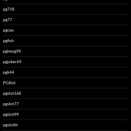
pg718
pg77
pgceo
pgfish
pgheng99
pgjoker69
pgk44
PGSlot
pgslot168
pgslot77
pgslot99
pgslotth