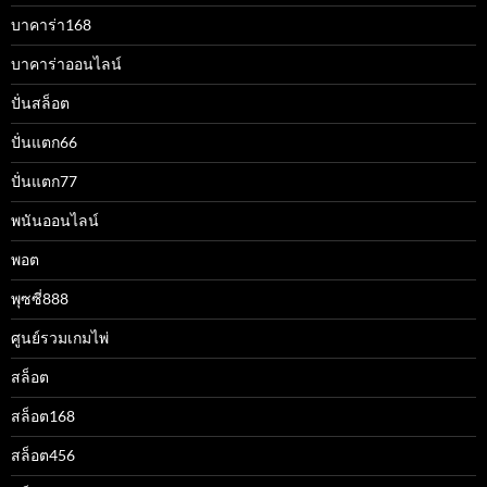
บาคาร่า168
บาคาร่าออนไลน์
ปั่นสล็อต
ปั่นแตก66
ปั่นแตก77
พนันออนไลน์
พอต
พุซซี่888
ศูนย์รวมเกมไพ่
สล็อต
สล็อต168
สล็อต456