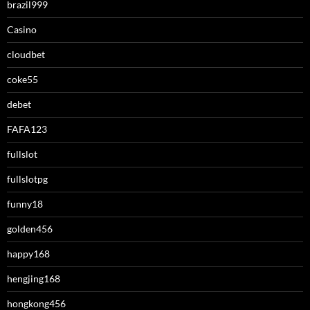
brazil999
Casino
cloudbet
coke55
debet
FAFA123
fullslot
fullslotpg
funny18
golden456
happy168
hengjing168
hongkong456