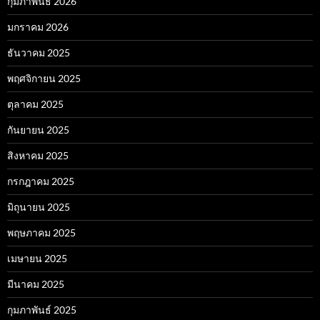
กุมภาพันธ์ 2026
มกราคม 2026
ธันวาคม 2025
พฤศจิกายน 2025
ตุลาคม 2025
กันยายน 2025
สิงหาคม 2025
กรกฎาคม 2025
มิถุนายน 2025
พฤษภาคม 2025
เมษายน 2025
มีนาคม 2025
กุมภาพันธ์ 2025