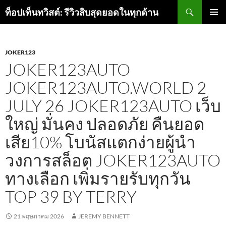
ค้นหา
ท็อปเท็นทวิสต์: รีวิวสิบสุดยอดในทุกด้าน
ข้าม
เมนูหลัก
ไป
ยัง
เนื้อหา
JOKER123
JOKER123AUTO
JOKER123AUTO.WORLD 2
JULY 26 JOKER123AUTO เว็บ
ใหญ่ มั่นคง ปลอดภัย คืนยอด
เสีย10% โบนัสแตกง่ายผู้นำ
วงการสล็อต JOKER123AUTO
ทางเลือก เพิ่มรายรับทุกวัน
TOP 39 BY TERRY
21 พฤษภาคม 2026
JEREMY BENNETT