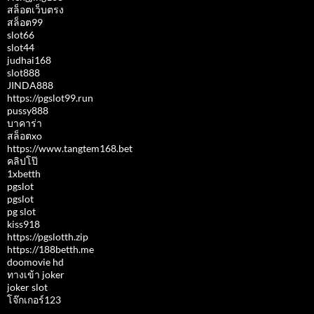
สล็อตเว็บตรง
สล็อต99
slot66
slot44
judhai168
slot888
JINDA888
https://pgslot99.run
pussy888
บาคาร่า
สล็อตxo
https://www.tangtem168.bet
คลิปโป๊
1xbetth
pgslot
pgslot
pg slot
kiss918
https://pgslotth.zip
https://188betth.me
doomovie hd
ทางเข้า joker
joker slot
โจ๊กเกอร์123