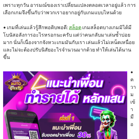
เพราะทุกวัน อารมณ์ของเราเปลี่ยนแปลงตลอดเวลาอยู่แล้ว การ
เลือกเกมจึงขึ้นกับว่าพวกเราอยากอยู่กับเกมแบบไหนด้วย
• เกมที่เล่นแล้วรู้สึกพอดิบพอดี:
สล็อต
เกมสล็อตบางเกมมิได้มี
โบนัสอลังการอะไรหรอกนะครับ แต่ว่าคนกลับมาเล่นซ้ำบ่อย
มาก นั่นก็เนื่องจากจังหวะเกมมันกับเรา เล่นแล้วไม่เหน็ดเหนื่อย
และไม่จะต้องปรับนิสัยอะไรจำนวนมากด้วย ทำให้เล่นได้นาน
ขึ้น
•
ค
วา
ม
เข้
า
มื
อ