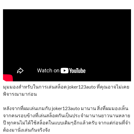
มุมมองสำหรับในการเล่นสล็อต joker123auto ที่คุณอาจไม่เคย
พิจารณามาก่อน
หลังจากที่ผมเล่นเกมกับ joker123auto มานาน สิ่งที่ผมมองเห็น
จากคนรอบข้างที่เล่นสล็อตกันเป็นประจำมานานยาวนานหลาย
ปี ทุกคนไม่ได้ใช้สล็อตในแบบเดิมๆอีกแล้วครับ จากแต่ก่อนที่จำ
ต้องมานั่งเล่นกันจริงจัง