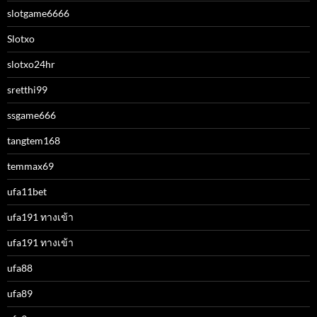
slotgame6666
Slotxo
slotxo24hr
sretthi99
ssgame666
tangtem168
temmax69
ufa11bet
ufa191 ทางเข้า
ufa191 ทางเข้า
ufa88
ufa89