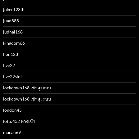
joker123th
juad888
judhai168
kingdom66
lion123
live22
live22slot
lockdown168 เข้าสู่ระบบ
lockdown168 เข้าสู่ระบบ
london45
lotto432 ทางเข้า
macau69