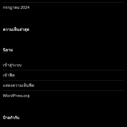
กรกฎาคม 2024
ความเห็นล่าสุด
นิยาม
เข้าสู่ระบบ
เข้าฟีด
แสดงความเห็นฟีด
WordPress.org
ป้ายกำกับ