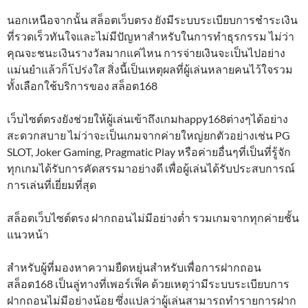
นอกเหนือจากนั้น สล็อตเว็บตรง ยังมีระบบระเบียบการชำระเงิน
ที่รวดเร็วทันใจและไม่มีปัญหาสำหรับในการทำธุรกรรม ไม่ว่า
คุณจะชนะเงินรางวัลมากแค่ไหน การจ่ายเงินจะเป็นไปอย่าง
แม่นยำแล้วก็โปร่งใส สิ่งนี้เป็นเหตุผลที่ผู้เล่นหลายคนไว้ใจรวม
ทั้งเลือกใช้บริการของ สล็อต168
เว็บไซต์ตรงยังช่วยให้ผู้เล่นเข้าถึงเกมhappy168ต่างๆได้อย่าง
สะดวกสบาย ไม่ว่าจะเป็นเกมจากค่ายใหญ่ยกตัวอย่างเช่น PG
SLOT, Joker Gaming, Pragmatic Play หรือค่ายอื่นๆที่เป็นที่รู้จัก
ทุกเกมได้รับการคัดสรรมาอย่างดี เพื่อผู้เล่นได้รับประสบการณ์
การเล่นที่เยี่ยมที่สุด
สล็อตเว็บไซต์ตรง ฝากถอนไม่มีอย่างต่ำ รวมเกมจากทุกค่ายชั้น
แนวหน้า
สำหรับผู้ที่มองหาความยืดหยุ่นสำหรับเพื่อการฝากถอน
สล็อต168 เป็นลู่ทางที่เพอร์เฟ็ค ด้วยเหตุว่ามีระบบระเบียบการ
ฝากถอนไม่มีอย่างน้อย ซึ่งแปลว่าผู้เล่นสามารถทำรายการฝาก