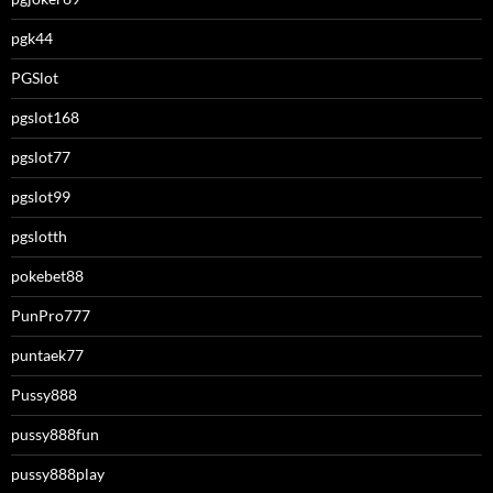
pgk44
PGSlot
pgslot168
pgslot77
pgslot99
pgslotth
pokebet88
PunPro777
puntaek77
Pussy888
pussy888fun
pussy888play