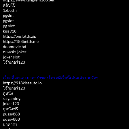
คลิปโป๊
1xbetth
pgslot
pgslot
pg slot
kiss918
https://pgslotth.zip
https://188betth.me
doomovie hd
ทางเข้า joker
joker slot
โจ๊กเกอร์123
เว็บสล็อตและบาคาร่าของโครตดีเว็บนี้เล่นแล้วรวยจัดๆ
https://918kissauto.io
โจ๊กเกอร์123
ดูหนัง
sa gaming
joker123
ดูหนังฟรี
pussy888
pussy888
บาคาร่า