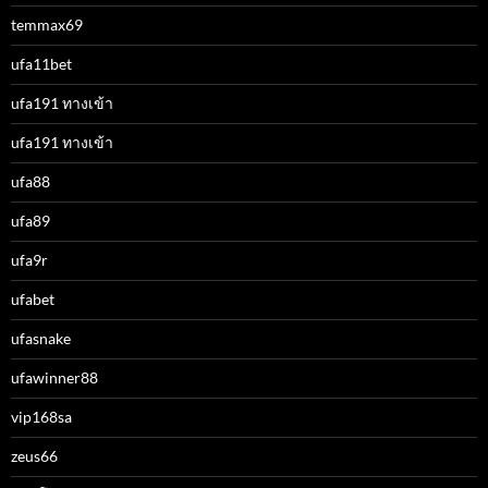
temmax69
ufa11bet
ufa191 ทางเข้า
ufa191 ทางเข้า
ufa88
ufa89
ufa9r
ufabet
ufasnake
ufawinner88
vip168sa
zeus66