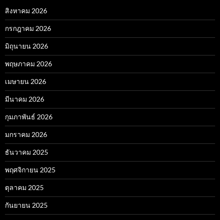
สิงหาคม 2026
กรกฎาคม 2026
มิถุนายน 2026
พฤษภาคม 2026
เมษายน 2026
มีนาคม 2026
กุมภาพันธ์ 2026
มกราคม 2026
ธันวาคม 2025
พฤศจิกายน 2025
ตุลาคม 2025
กันยายน 2025