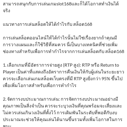
สามารถสนุกกับการเล่นเกมslot168และก็ได้โอกาสทำเงินได้
จริง
แนวทางการเล่นสล็อตให้ได้กำไรกับ สล็อต168
การเล่นสล็อตออนไลน์ให้ได้กำไรนั้นไม่ใช่เรื่องยากถ้าคุณมี
การวางแผนและก็ใช้วิธีที่สมควร นี่เป็นบางเทคนิคที่ช่วยเพิ่ม
ช่องทางสำหรับเพื่อการทำกำไรจากการเล่นสล็อตกับ สล็อต168
1. เลือกเกมที่มีอัตราการจ่ายสูง (RTP สูง): RTP หรือ Return to
Player เป็นค่าที่แสดงถึงอัตราการคืนเงินให้กับผู้เล่นในระยะยาว
ควรจะเลือกเล่นเกมสล็อตเว็บตรงที่มี RTP สูงยิ่งกว่า 95% ขึ้นไป
เพื่อเพิ่มโอกาสสำหรับเพื่อการทำกำไร
2. จัดการงบประมาณการเล่น: การจัดการงบประมาณอย่างมี
คุณภาพเป็นสิ่งจำเป็น ควรจะระบุวงเงินที่คุณพร้อมจะเสี่ยงและ
ไม่ควรเล่นเกินวงเงินที่ตั้งไว้ การเดิมพันในระดับที่พอดีกับงบ
ประมาณจะช่วยให้คุณเล่นได้นานขึ้นรวมทั้งเพิ่มโอกาสในการ
ชนะ