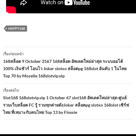
HAPPY168
เมนู
เรื่องก่อนหน้า
นำทาง
168สล็อต 9 October 2567 168สล็อต อัพเดตใหม่ล่าสุด ระบบออโต้
100% เงินชัวร์ โอนไว Joker slotxo สล็อตpg 168slot อันดับ 1 ในไทย
เรื่อง
Top 70 by Mozelle 168slotvip.vip
เรื่องต่อไป
Slot168 168slotvip.vip 1 October 67 slot168 อัพเดตใหม่ล่าสุด ศูนย์
รวมเว็บสล็อต FC รู้ รวมทุกค่ายดังJoker สล็อตpg slotxo 168slot เซิร์ฟ
ไทย ที่เหมาะกับคนไทย Top 13 by Flossie