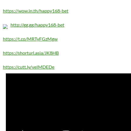
https://wow.in.th/happy168-bet
http://gg.gg/happy168-bet
https://t.co/MRTyFGzMgw
https://shorturl.asia/JK8HB
https://cutt.ly/veIMDEDe