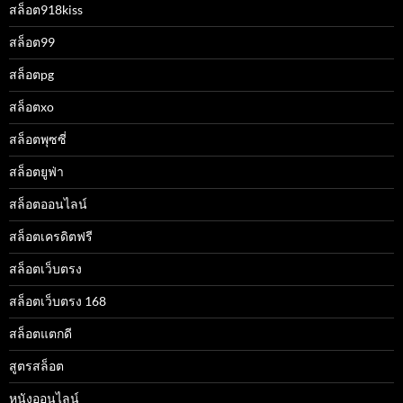
สล็อต918kiss
สล็อต99
สล็อตpg
สล็อตxo
สล็อตพุซซี่
สล็อตยูฟ่า
สล็อตออนไลน์
สล็อตเครดิตฟรี
สล็อตเว็บตรง
สล็อตเว็บตรง 168
สล็อตแตกดี
สูตรสล็อต
หนังออนไลน์