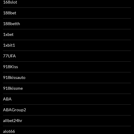
168slot
188bet
188betth
1xbet
1xbit1
77UFA
918Kiss
918kissauto
918kissme
ABA
ABAGroup2
allbet24hr
alot66