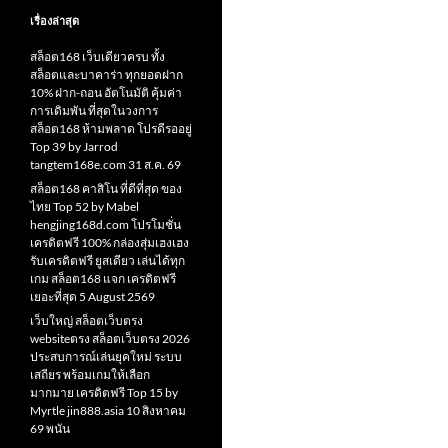
เรื่องล่าสุด
สล็อต168 เว็บเดียวครบ ทั้ง
สล็อตและบาคาร่า ทุกยอดฝาก
10% ฝาก-ถอน อัตโนมัติ คุ้มค่า
การเดิมพัน ที่สุดในวงการ
สล็อต168 ห้ามพลาด โปรดีรออยู่
Top 39 by Jarrod
tangtem168e.com 31 ส.ค. 69
สล็อต168 คาสิโน ที่ดีที่สุด ของ
ไทย Top 52 by Mabel
hengjing168d.com โปรโมชั่น
เครดิตฟรี 100% กล่องสุ่มเฮงเฮง
รับเครดิตฟรี ยูสเดียว เล่นได้ทุก
เกม สล็อต168 แจก เครดิตฟรี
เยอะที่สุด 5 August 2569
เว็บใหญ่ สล็อตเว็บตรง
websiteตรง สล็อตเว็บตรง 2026
ประสบการณ์เล่นยุคใหม่ ระบบ
เสถียร พร้อมเกมให้เลือก
มากมาย เครดิตฟรี Top 15 by
Myrtle jin888.asia 10 สิงหาคม
69 พนัน