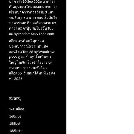
บาคาร่า 10 Sep 2026 บาคาร่า
เปิดมุมมองใหม่ของเกมบาคาร่า
เซียนบาคาร่าตัวจริงรับ 3 แสน
รองรับทุกธนาคาร ถอนเร็วทันใจ
บาคาร่าสด ดีลเลอร์สาวสวย บา
คาร่า สมัครปุ๊บ รับโปรปั๊บ Top
80 by Mariam Sexy168c.com
สล็อตเครดิตฟรี สุดยอด
ประสบการณ์ความบันเทิง
ออนไลน์ Top 26 by Woodrow
jin55.guru ปั้นทุนจิ๋มเป็นทุน
ใหญ่ ได้เงินเร็ว เข้าใจง่าย จุด
หมายของสายเกมทั่วโลก
สล็อต55 เริ่มสนุกได้ทันที 21 สิง
หา 2026
หมวดหมู่
168 สล็อต
168slot
188bet
188betth