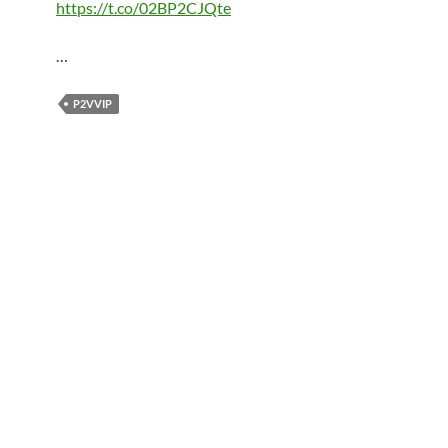
https://t.co/02BP2CJQte
…
P2VVIP