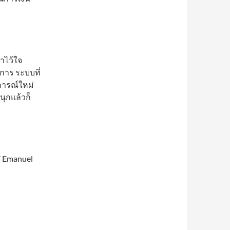
าไว้ใจ
การ ระบบที่
การณ์ใหม่
นุกแล้วก็
 Emanuel