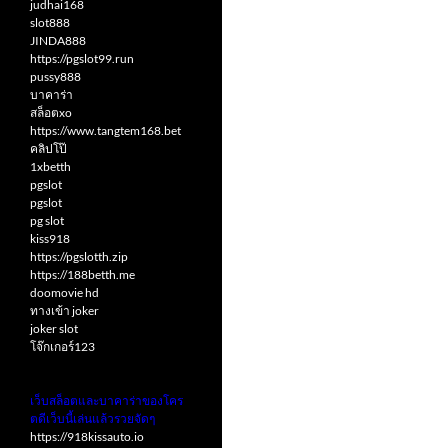
judhai168
slot888
JINDA888
https://pgslot99.run
pussy888
บาคาร่า
สล็อตxo
https://www.tangtem168.bet
คลิปโป๊
1xbetth
pgslot
pgslot
pg slot
kiss918
https://pgslotth.zip
https://188betth.me
doomovie hd
ทางเข้า joker
joker slot
โจ๊กเกอร์123
เว็บสล็อตและบาคาร่าของโคร
ตดีเว็บนี้เล่นแล้วรวยจัดๆ
https://918kissauto.io