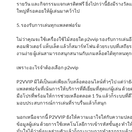
รายวัน และกิจกรรมแจกเครดิตฟรี ยิ่งไปกว่านี้ยังมีรางวัล
ใหญ่ที่รอคอยให้ผู้เล่นมาคว้าไป
5. รองรับการเล่นทุกแพลตฟอร์ม
ไม่ว่าคุณจะใช้เครื่องใช้ไม้สอยใด p2vvip รองรับการเล่นอี
คอมพิวเตอร์ แท็บเล็ต แล้วก็สมาร์ทโฟน ด้วยระบบที่เสถียรแ
งานง่าย ผู้เล่นสามารถสนุกสนานกับเกมสล็อตได้ทุกหนทุก
เพราะอะไรจำต้องเลือก p2vvip
P2VVIP มิได้เป็นแค่เพียงเว็บสล็อตออนไลน์ทั่วๆไป แต่ว่ายั
แพลตฟอร์มที่เน้นการให้บริการที่ดีเยี่ยมที่สุดแก่ผู้เล่น 
มือโปรที่พร้อมให้การช่วยเหลือตลอด 1 วัน แล้วก็ระบบที่ดี
มอบประสบการณ์การเล่นที่ราบรื่นแล้วก็สนุก
นอกเหนือจากนี้ P2VVIP ยังให้ความเอาใจใส่กับความปล
ข้อมูลผู้เล่น ด้วยการใช้เทคโนโลยีการเข้ารหัสขั้นสูง ทำให
มั่นใจได้ว่าข้อมูลส่วนตัวแล้วก็กระบวนการทำธุรกรรมด้า