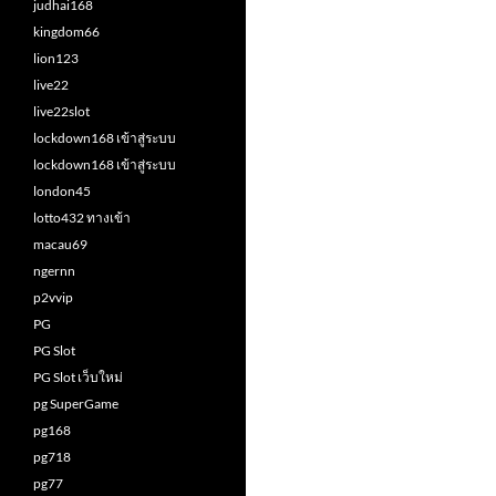
judhai168
kingdom66
lion123
live22
live22slot
lockdown168 เข้าสู่ระบบ
lockdown168 เข้าสู่ระบบ
london45
lotto432 ทางเข้า
macau69
ngernn
p2vvip
PG
PG Slot
PG Slot เว็บใหม่
pg SuperGame
pg168
pg718
pg77