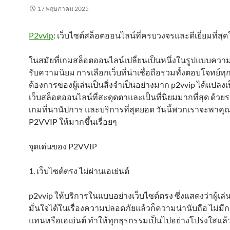
17 พฤษภาคม 2025
P2vvip
: เว็บไซต์สล็อตออนไลน์ที่ครบวงจรและดีเยี่ยมที่สุ
ในสมัยที่เกมสล็อตออนไลน์เปลี่ยนเป็นหนึ่งในรูปแบบความบั
รับความนิยม การเลือกเว็บที่น่าเชื่อถือรวมทั้งตอบโจทย์ท
ต้องการของผู้เล่นเป็นสิ่งจำเป็นอย่างมาก p2vvip ได้แปลงเ
เว็บสล็อตออนไลน์ที่สะดุดตาและเป็นที่นิยมมากที่สุด ด้วยร
เกมที่นานัปการ และบริการที่สุดยอด วันนี้พวกเราจะพาคุณไ
P2VVIP ให้มากขึ้นเรื่อยๆ
จุดเด่นของ P2VVIP
1. เว็บไซต์ตรง ไม่ผ่านเอเย่นต์
p2vvip ให้บริการในแบบอย่างเว็บไซต์ตรง ซึ่งแสดงว่าผู้เ
มั่นใจได้ในเรื่องความปลอดภัยแล้วก็ความน่านับถือ ไม่มีกา
แทนหรือเอเย่นต์ ทำให้ทุกธุรกรรมเป็นไปอย่างโปร่งใสแล้ว