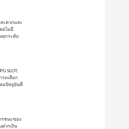
ที่สะดวกและ
ดยไม่มี
นทุกระดับ
 PG SLOT,
ารถเลือก
ปัจจุบันที่
่อการชนะของ
่นฝากเงิน