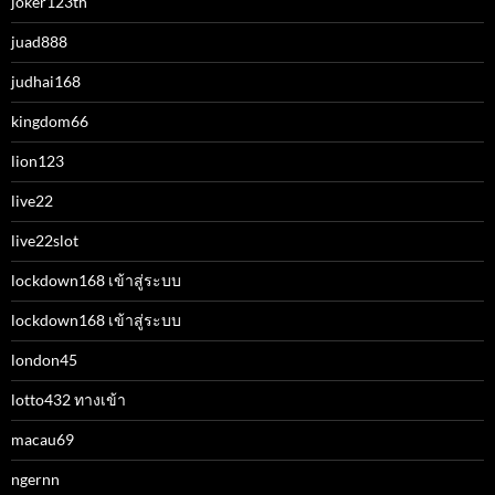
joker123th
juad888
judhai168
kingdom66
lion123
live22
live22slot
lockdown168 เข้าสู่ระบบ
lockdown168 เข้าสู่ระบบ
london45
lotto432 ทางเข้า
macau69
ngernn