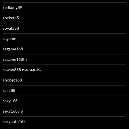
redkong89
rocket45
royal558
sagame
sagame168
sagame168th
sawan888 ทดลองเล่น
sbobet168
scr888
sexy168
sexy168vip
sexyauto168