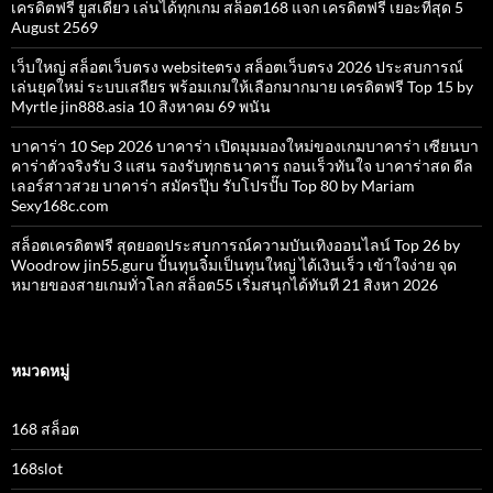
เครดิตฟรี ยูสเดียว เล่นได้ทุกเกม สล็อต168 แจก เครดิตฟรี เยอะที่สุด 5
August 2569
เว็บใหญ่ สล็อตเว็บตรง websiteตรง สล็อตเว็บตรง 2026 ประสบการณ์
เล่นยุคใหม่ ระบบเสถียร พร้อมเกมให้เลือกมากมาย เครดิตฟรี Top 15 by
Myrtle jin888.asia 10 สิงหาคม 69 พนัน
บาคาร่า 10 Sep 2026 บาคาร่า เปิดมุมมองใหม่ของเกมบาคาร่า เซียนบา
คาร่าตัวจริงรับ 3 แสน รองรับทุกธนาคาร ถอนเร็วทันใจ บาคาร่าสด ดีล
เลอร์สาวสวย บาคาร่า สมัครปุ๊บ รับโปรปั๊บ Top 80 by Mariam
Sexy168c.com
สล็อตเครดิตฟรี สุดยอดประสบการณ์ความบันเทิงออนไลน์ Top 26 by
Woodrow jin55.guru ปั้นทุนจิ๋มเป็นทุนใหญ่ ได้เงินเร็ว เข้าใจง่าย จุด
หมายของสายเกมทั่วโลก สล็อต55 เริ่มสนุกได้ทันที 21 สิงหา 2026
หมวดหมู่
168 สล็อต
168slot