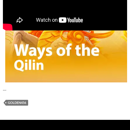
…
GOLDEN456