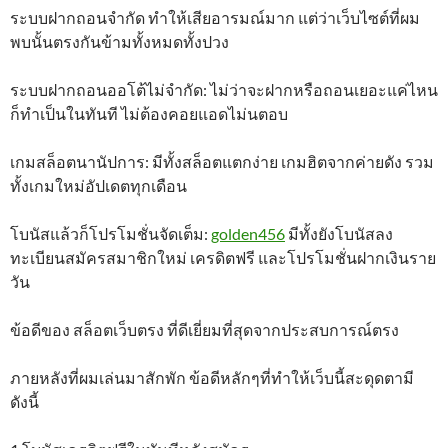
ระบบฝากถอนจำกัด ทำให้เสียอารมณ์มาก แต่ว่าเว็บไซต์ที่ผม
พบนั้นตรงกันข้ามทั้งหมดทั้งปวง
ระบบฝากถอนออโต้ไม่จำกัด: ไม่ว่าจะฝากหรือถอนเยอะแค่ไหน
ก็ทำเป็นในทันที ไม่ต้องคอยแอดไม่นตอบ
เกมสล็อตนานัปการ: มีทั้งสล็อตแตกง่าย เกมฮิตจากค่ายดัง รวม
ทั้งเกมใหม่อัปเดตทุกเดือน
โบนัสแล้วก็โปรโมชั่นจัดเต็ม:
golden456
มีทั้งยังโบนัสลง
ทะเบียนสมัครสมาชิกใหม่ เครดิตฟรี และโปรโมชั่นฝากเงินราย
วัน
ข้อดีของ สล็อตเว็บตรง ที่ดีเยี่ยมที่สุดจากประสบการณ์ตรง
ภายหลังที่ผมเล่นมาสักพัก ข้อดีหลักๆที่ทำให้เว็บนี้สะดุดตามี
ดังนี้