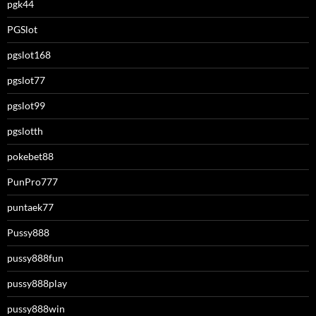
pgk44
PGSlot
pgslot168
pgslot77
pgslot99
pgslotth
pokebet88
PunPro777
puntaek77
Pussy888
pussy888fun
pussy888play
pussy888win