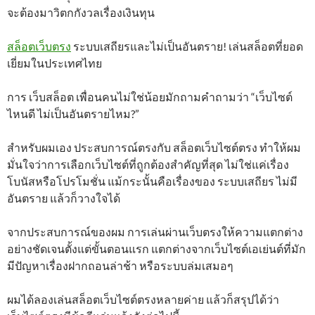
จะต้องมาวิตกกังวลเรื่องเงินทุน
สล็อตเว็บตรง
ระบบเสถียรและไม่เป็นอันตราย! เล่นสล็อตที่ยอด
เยี่ยมในประเทศไทย
การ เว็บสล็อต เพื่อนคนไม่ใช่น้อยมักถามคำถามว่า “เว็บไซต์
ไหนดี ไม่เป็นอันตรายไหม?”
สำหรับผมเอง ประสบการณ์ตรงกับ สล็อตเว็บไซต์ตรง ทำให้ผม
มั่นใจว่าการเลือกเว็บไซต์ที่ถูกต้องสำคัญที่สุด ไม่ใช่แค่เรื่อง
โบนัสหรือโปรโมชั่น แม้กระนั้นคือเรื่องของ ระบบเสถียร ไม่มี
อันตราย แล้วก็วางใจได้
จากประสบการณ์ของผม การเล่นผ่านเว็บตรงให้ความแตกต่าง
อย่างชัดเจนตั้งแต่ขั้นตอนแรก แตกต่างจากเว็บไซต์เอเย่นต์ที่มัก
มีปัญหาเรื่องฝากถอนล่าช้า หรือระบบล่มเสมอๆ
ผมได้ลองเล่นสล็อตเว็บไซต์ตรงหลายค่าย แล้วก็สรุปได้ว่า