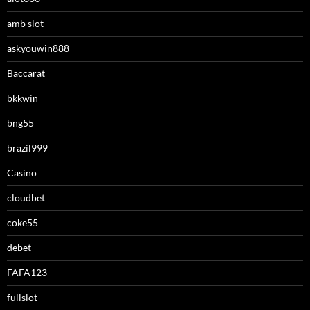
amb slot
askyouwin888
Baccarat
bkkwin
bng55
brazil999
Casino
cloudbet
coke55
debet
FAFA123
fullslot