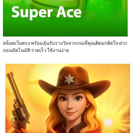
สล็อตเว็บตรง พร้อมลุ้นรับรางวัลจากเกมที่คุณติดอกติดใจ ฝาก
ถอนอัตโนมัติ รวดเร็ว ใช้งานง่าย