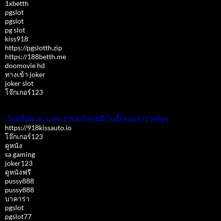
1xbetth
pgslot
pgslot
pg slot
kiss918
https://pgslotth.zip
https://188betth.me
doomovie hd
ทางเข้า joker
joker slot
โจ๊กเกอร์123
เว็บสล็อตและบาคาร่าของโครตดีเว็บนี้เล่นแล้วรวยจัดๆ
https://918kissauto.io
โจ๊กเกอร์123
ดูหนัง
sa gaming
joker123
ดูหนังฟรี
pussy888
pussy888
บาคาร่า
pgslot
pgslot77