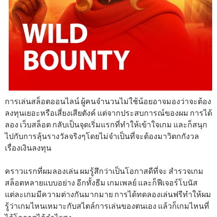
การเล่นสล็อตออนไลน์ ผู้คนจำนวนไม่ใช้น้อยอาจมองว่าจะต้อง
ลงทุนเยอะหรือเสี่ยงเสียตังค์ แต่จากประสบการณ์ของผม การได้
ลอง เว็บสล็อต กลับเป็นจุดเริ่มแรกที่ทำให้เข้าใจเกม และก็สนุก
ไปกับการลุ้นรางวัลจริงๆโดยไม่จำเป็นที่จะต้องมาวิตกกังวล
เรื่องเงินลงทุน
คราวแรกที่ผมลองเล่น ผมรู้สึกว่าเป็นโอกาสดีที่จะ สำรวจเกม
สล็อตหลายแบบอย่าง อีกทั้งธีม เกมเพลย์ และก็ฟีเจอร์โบนัส
แต่ละเกมมีความต่างกันมากมาย การได้ทดลองเล่นฟรีทำให้ผม
รู้ว่าเกมไหนเหมาะกับสไตล์การเล่นของตนเอง แล้วก็เกมไหนที่