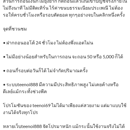
ส่วนการถอนเงินก็ไม่ยุ่งยาก กดถอนแล้วเงินเข้าบัญชีจริงภายใน
ไม่ถึงนาที ไม่มีติดเทิร์น ไร้ค่าขนบธรรมเนียมประเพณี ไม่ต้อง
รอให้ครบชั่วโมงหรือรอบตัดยอด ทุกๆอย่างจบในคลิกหนึ่งครั้ง
จุดที่ชวนชม
• ฝากถอนออโต้ 24 ชั่วโมง ไม่ต้องพึ่งแอดไม่น
• ไม่มีอย่างน้อยสำหรับในการถอน จะถอน 50 หรือ 5,000 ก็ได้
• ถอนกี่รอบต่อวันก็ได้ ไม่จำกัดปริมาณครั้ง
• ระบบteenoi888 มีความมีประสิทธิภาพสูง ไม่เคยค้างหรือ
ดีเลย์แม้กระทั้งช่วงพีค
โปรโมชันของ teenoi69 ไม่ได้มาเพียงแค่สวยงาม แต่มาแบบใช้
งานได้จริงทุกโปร
หลายเว็บteenoi888 จัดโปรมาหนัก แม้กระนั้นใช้งานจริงไม่ได้