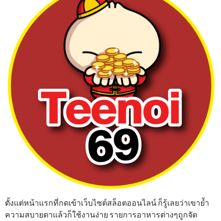
ตั้งแต่หน้าแรกที่กดเข้าเว็บไซต์สล็อตออนไลน์ ก็รู้เลยว่าเขาย้ำ
ความสบายตาแล้วก็ใช้งานง่าย รายการอาหารต่างๆถูกจัด