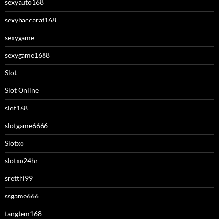
sexyauto168
sexybaccarat168
sexygame
sexygame1688
Slot
Slot Online
slot168
slotgame6666
Slotxo
slotxo24hr
sretthi99
ssgame666
tangtem168