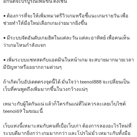
อีกนิดจะบริบูรณ์เพิ่มขึ้น ดังเช่น
• ต้องการที่จะให้เพิ่มหมวดรีวิวเกมหรือชี้แนะเกมรายวัน เพื่อ
ช่วยทำให้มือใหม่เลือกเกมง่ายมากยิ่งขึ้น
• มีระบบจัดอันดับเกมฮิตในแต่ละวัน แต่ละอาทิตย์ เพื่อคนเห็น
ว่าเกมไหนกำลังแจก
• เพิ่มระบบแชทสดกับแอดมินในหน้าเกม จะสบายมากมายเวลา
มีปัญหาหรืออยากถามด่วนๆ
ถ้าเกิดเว็บอัปเดตตรงจุดนี้ได้ มั่นใจว่า teenoi888 จะเปลี่ยนเป็น
เว็บที่คนพูดถึงเพิ่มมากขึ้นในวงกว้างแน่ๆ
เหมาะกับผู้ใดกันแน่ แล้วก็ใครกันแน่ที่ไม่ควรละเลยเว็บไซต์
teenoi69 ในขณะนี้
เว็บแห่งนี้เหมาะสมกับคนที่เบื่อเว็บเก่า ต้องการลองอะไรใหม่ที่
ระบบดีมากยิ่งกว่า เกมมากกว่า และโปรไม่มั่ว เหมาะกับทั้งมือ