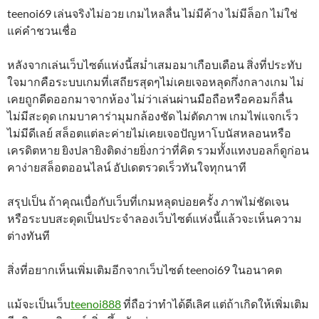
teenoi69 เล่นจริงไม่อวย เกมไหลลื่น ไม่มีค้าง ไม่มีล็อก ไม่ใช่
แค่คำชวนเชื่อ
หลังจากเล่นเว็บไซต์แห่งนี้สม่ำเสมอมาเกือบเดือน สิ่งที่ประทับ
ใจมากคือระบบเกมที่เสถียรสุดๆไม่เคยเจอหลุดกึ่งกลางเกม ไม่
เคยถูกดีดออกมาจากห้อง ไม่ว่าเล่นผ่านมือถือหรือคอมก็ลื่น
ไม่มีสะดุด เกมบาคาร่ามุมกล้องชัด ไม่ตัดภาพ เกมไพ่แจกเร็ว
ไม่มีดีเลย์ สล็อตแต่ละค่ายไม่เคยเจอปัญหาโบนัสหลอนหรือ
เครดิตหาย ยิงปลายิงติดง่ายยิ่งกว่าที่คิด รวมทั้งแทงบอลก็ดูก่อน
คาง่ายสล็อตออนไลน์ อัปเดตรวดเร็วทันใจทุกนาที
สรุปเป็น ถ้าคุณเบื่อกับเว็บที่เกมหลุดบ่อยครั้ง ภาพไม่ชัดเจน
หรือระบบสะดุดเป็นประจำลองเว็บไซต์แห่งนี้แล้วจะเห็นความ
ต่างทันที
สิ่งที่อยากเห็นเพิ่มเติมอีกจากเว็บไซต์ teenoi69 ในอนาคต
แม้จะเป็นเว็บ
teenoi888
ที่ถือว่าทำได้ดีเลิศ แต่ถ้าเกิดให้เพิ่มเติม