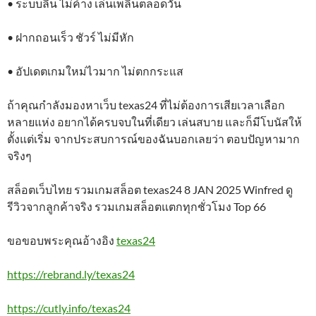
• ระบบลื่น ไม่ค้าง เล่นเพลินตลอดวัน
• ฝากถอนเร็ว ชัวร์ ไม่มีหัก
• อัปเดตเกมใหม่ไวมาก ไม่ตกกระแส
ถ้าคุณกำลังมองหาเว็บ texas24 ที่ไม่ต้องการเสียเวลาเลือก
หลายแห่ง อยากได้ครบจบในที่เดียว เล่นสบาย และก็มีโบนัสให้
ตั้งแต่เริ่ม จากประสบการณ์ของฉันบอกเลยว่า ตอบปัญหามาก
จริงๆ
สล็อตเว็บไทย รวมเกมสล็อต texas24 8 JAN 2025 Winfred ดู
รีวิวจากลูกค้าจริง รวมเกมสล็อตแตกทุกชั่วโมง Top 66
ขอขอบพระคุณอ้างอิง
texas24
https://rebrand.ly/texas24
https://cutly.info/texas24