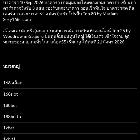
บาคาร่า 10 Sep 2026 บาคาร่า เปิดมุมมองใหม่ของเกมบาคาร่า เซียนบา
คาร่าตัวจริงรับ 3 แสน รองรับทุกธนาคาร ถอนเร็วทันใจ บาคาร่าสด ดีล
เลอร์สาวสวย บาคาร่า สมัครปุ๊บ รับโปรปั๊บ Top 80 by Mariam
Sexy168c.com
สล็อตเครดิตฟรี สุดยอดประสบการณ์ความบันเทิงออนไลน์ Top 26 by
Woodrow jin55.guru ปั้นทุนจิ๋มเป็นทุนใหญ่ ได้เงินเร็ว เข้าใจง่าย จุด
หมายของสายเกมทั่วโลก สล็อต55 เริ่มสนุกได้ทันที 21 สิงหา 2026
หมวดหมู่
168 สล็อต
168slot
188bet
188betth
1xbet
1xbit1