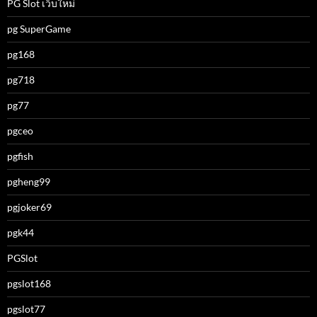
PG Slot เว็บใหม่
pg SuperGame
pg168
pg718
pg77
pgceo
pgfish
pgheng99
pgjoker69
pgk44
PGSlot
pgslot168
pgslot77