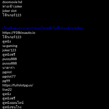
doomovie hd
ทางเข้า joker
joker slot
โจ๊กเกอร์123
เว็บสล็อตและบาคาร่าของโครตดีเว็บนี้เล่นแล้วรวยจัดๆ
https://918kissauto.io
โจ๊กเกอร์123
ดูหนัง
sa gaming
joker123
ดูหนังฟรี
pussy888
pussy888
บาคาร่า
pgslot
pgslot77
pg99
https://fullslotpg.us/
live22
ดูหนัง
ดูหนังฟรี
ดูหนังออนไลน์
ดูหนังชนโรง