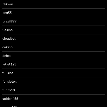
bkkwin
bng55
brazil999
Casino
cloudbet
coke55
debet
FAFA123
fullslot
fullslotpg
funny18
golden456