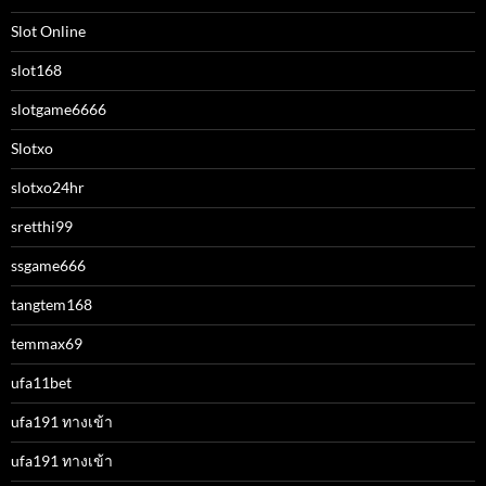
Slot Online
slot168
slotgame6666
Slotxo
slotxo24hr
sretthi99
ssgame666
tangtem168
temmax69
ufa11bet
ufa191 ทางเข้า
ufa191 ทางเข้า