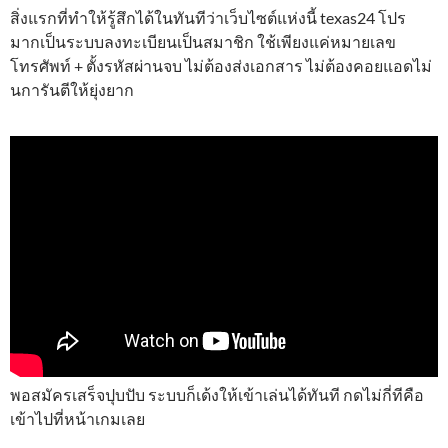
สิ่งแรกที่ทำให้รู้สึกได้ในทันทีว่าเว็บไซต์แห่งนี้ texas24 โปร
มากเป็นระบบลงทะเบียนเป็นสมาชิก ใช้เพียงแค่หมายเลข
โทรศัพท์ + ตั้งรหัสผ่านจบ ไม่ต้องส่งเอกสาร ไม่ต้องคอยแอดไม่
นการันตีให้ยุ่งยาก
พอสมัครเสร็จปุบปับ ระบบก็เด้งให้เข้าเล่นได้ทันที กดไม่กี่ทีคือ
เข้าไปที่หน้าเกมเลย