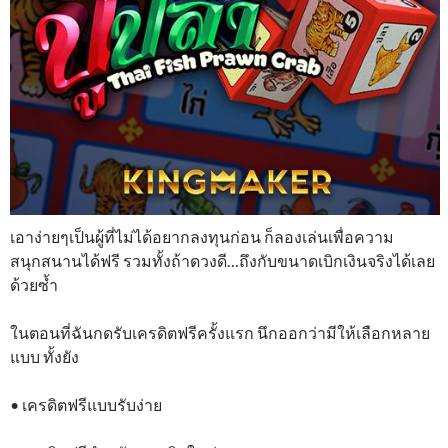
เอาง่ายๆเป็นผู้ที่ไม่ได้อยากลงทุนก่อน ก็ลองเล่นเพื่อความ
สนุกสนานได้ฟรี รวมทั้งถ้าดวงดี…ถึงกับขนาดเบิกเงินจริงได้เลย
ด้วยซ้ำ
ในตอนที่ฉันกดรับเครดิตฟรีครั้งแรก นึกออกว่ามีให้เลือกหลาย
แบบ ทั้งยัง
• เครดิตฟรีแบบรับง่าย